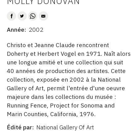
MOLLY DONOVAN
AUTEUR
CONTACT
CGU
Année
2002
DATE
CGV
DESCRITPTION
Christo et Jeanne Claude rencontrent
Doherty et Herbert Vogel en 1971. Naît alors
SUIVEZ-NOUS
une longue amitié et une collection qui suit
40 années de production des artistes. Cette
INSTAGRAM
collection, exposée en 2002 à la National
FACEBOOK
Gallery of Art, permit l'entrée d'une oeuvre
majeure dans les collections du musée :
TWITTER
Running Fence, Project for Sonoma and
PINTEREST
Marin Counties, California, 1976.
Édité par
National Gallery Of Art
ÉDITÉ
PAR