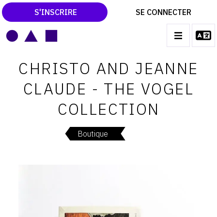
S'INSCRIRE
SE CONNECTER
LE MAGAZINE
Main
CHRISTO AND JEANNE
navigation
CATALOGUES RAISONNÉS
CLAUDE - THE VOGEL
LES EXPOSITIONS
COLLECTION
LES VERNISSAGES
ARCHIVES DES EXPOSITIONS
Boutique
ACTUALITÉS DU MONDE DE L'ART
LIBRAIRIE : LIVRES & CATALOGUES
LEXIQUE ARTISTIQUE