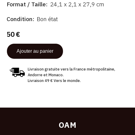
FORMAT
Format / Taille
24,1 x 2,1 x 27,9 cm
ÉTAT
Condition
Bon état
50 €
Livraison gratuite vers la France métropolitaine,
Andorre et Monaco.
Livraison 49 € Vers le monde.
OAM