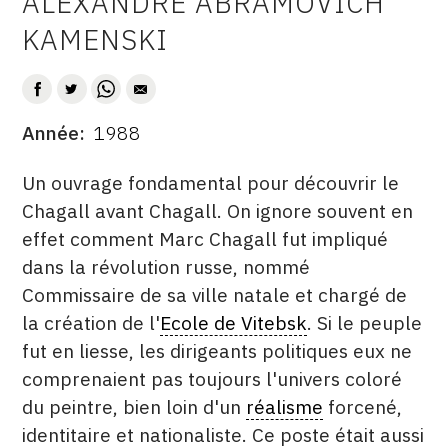
ALEXANDRE ABRAMOVICH
AUTEUR
CONTACT
KAMENSKI
CGU
CGV
Année
1988
DATE
DESCRITPTION
SUIVEZ-NOUS
Un ouvrage fondamental pour découvrir le
Chagall avant Chagall. On ignore souvent en
effet comment Marc Chagall fut impliqué
INSTAGRAM
dans la révolution russe, nommé
FACEBOOK
Commissaire de sa ville natale et chargé de
TWITTER
la création de l'
Ecole de Vitebsk
. Si le peuple
fut en liesse, les dirigeants politiques eux ne
PINTEREST
comprenaient pas toujours l'univers coloré
du peintre, bien loin d'un
réalisme
forcené,
identitaire et nationaliste. Ce poste était aussi