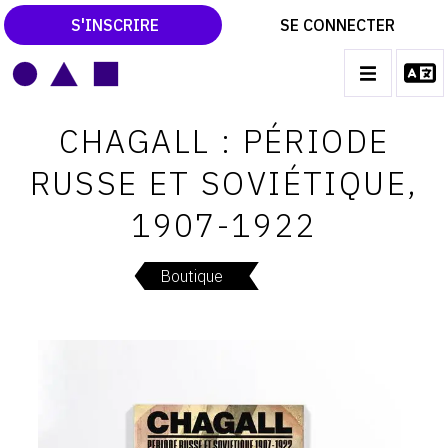
S'INSCRIRE
SE CONNECTER
LE MAGAZINE
Main
CHAGALL : PÉRIODE
navigation
CATALOGUES RAISONNÉS
RUSSE ET SOVIÉTIQUE,
LES EXPOSITIONS
1907-1922
LES VERNISSAGES
ARCHIVES DES EXPOSITIONS
Boutique
ACTUALITÉS DU MONDE DE L'ART
LIBRAIRIE : LIVRES & CATALOGUES
LEXIQUE ARTISTIQUE