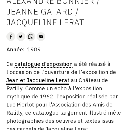
ALEXANDRE BONNIER /
AUTEUR
CONTACT
JEANNE GATARD /
JACQUELINE LERAT
CGU
CGV
Année
1989
SUIVEZ-NOUS
DATE
DESCRITPTION
Ce
catalogue d'exposition
a été réalisé à
INSTAGRAM
l'occasion de l'ouverture de l'exposition de
Jean et Jacqueline Lerat
au Château de
FACEBOOK
Ratilly. Comme un écho à l'exposition
TWITTER
mythique de 1962, l'exposition réalisée par
PINTEREST
Luc Pierlot pour l'Association des Amis de
Ratilly, ce catalogue largement illustré mêle
photographies des oeuvres et textes issus
des carnets de Jacqueline Lerat.