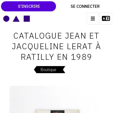
S'INSCRIRE
SE CONNECTER
LE MAGAZINE
Main
CATALOGUE JEAN ET
navigation
CATALOGUES RAISONNÉS
JACQUELINE LERAT À
LES EXPOSITIONS
RATILLY EN 1989
LES VERNISSAGES
ARCHIVES DES EXPOSITIONS
Boutique
ACTUALITÉS DU MONDE DE L'ART
LIBRAIRIE : LIVRES & CATALOGUES
LEXIQUE ARTISTIQUE