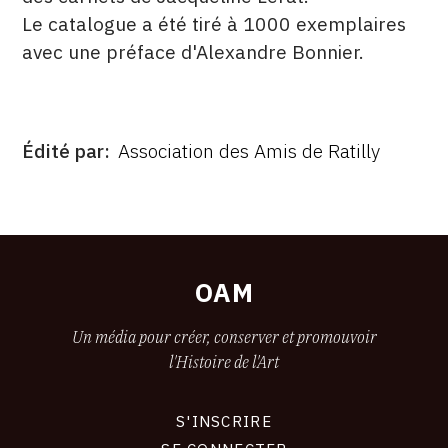
Le catalogue a été tiré à 1000 exemplaires
avec une préface d'Alexandre Bonnier.
Édité par
Association des Amis de Ratilly
ÉDITÉ
PAR
FORMAT
ÉTAT
OAM
Un média pour créer, conserver et promouvoir
l'Histoire de l'Art
S'INSCRIRE
CONNEXION