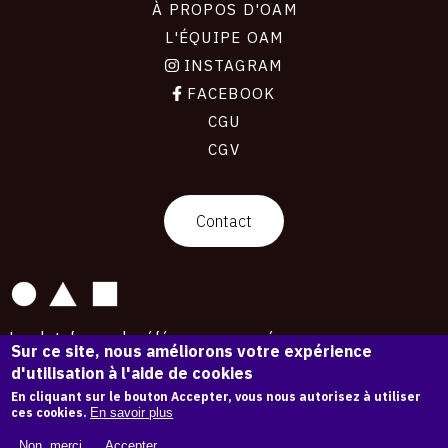
À PROPOS D'OAM
L'ÉQUIPE OAM
INSTAGRAM
FACEBOOK
CGU
CGV
contact
Contact
La plateforme de référence pour créer,
Sur ce site, nous améliorons votre expérience
conserver et promouvoir l'Histoire de l'Art.
d'utilisation à l'aide de cookies
Des catalogues raisonnés aux archives
d'expositions.
En cliquant sur le bouton Accepter, vous nous autorisez à utiliser
ces cookies.
En savoir plus
43 254 œuvres d'art — 7 586 expositions
Non, merci.
Accepter