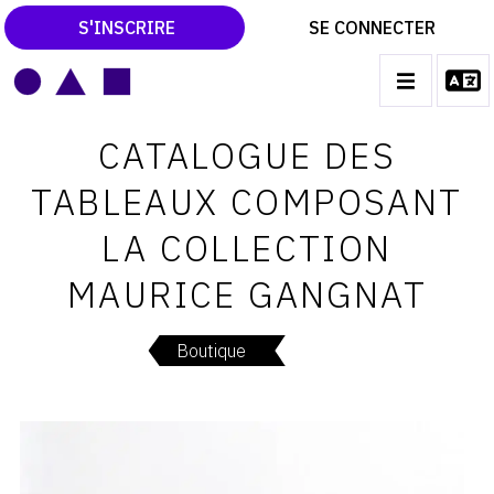
S'INSCRIRE
SE CONNECTER
LE MAGAZINE
Main
CATALOGUE DES
navigation
CATALOGUES RAISONNÉS
TABLEAUX COMPOSANT
LES EXPOSITIONS
LA COLLECTION
LES VERNISSAGES
MAURICE GANGNAT
ARCHIVES DES EXPOSITIONS
ACTUALITÉS DU MONDE DE L'ART
Boutique
LIBRAIRIE : LIVRES & CATALOGUES
LEXIQUE ARTISTIQUE