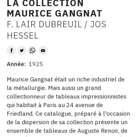
LA COLLECTION
CONTACT
MAURICE GANGNAT
CGU
F. LAIR DUBREUIL / JOS
AUTEUR
HESSEL
CGV
SUIVEZ-NOUS
Année
1925
DATE
INSTAGRAM
DESCRITPTION
Maurice Gangnat était un riche industriel de
FACEBOOK
la métallurgie. Mais aussi un grand
collectionneur de tableaux impressionnistes
TWITTER
qui habitait à Paris au 24 avenue de
PINTEREST
Friedland. Ce catalogue, préparé à l'occasion
de la dispersion de sa collection présente un
ensemble de tableaux de Auguste Renoir, de