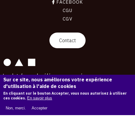
FACEBOOK
CGU
CGV
contact
Contact
La plateforme de référence pour créer,
Sur ce site, nous améliorons votre expérience
conserver et promouvoir l'Histoire de l'Art.
d'utilisation à l'aide de cookies
Des catalogues raisonnés aux archives
d'expositions.
En cliquant sur le bouton Accepter, vous nous autorisez à utiliser
ces cookies.
En savoir plus
43 254 œuvres d'art — 7 587 expositions
Non, merci.
Accepter
Copyright © OAM 2026. Tous droits réservés.