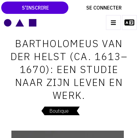
S'INSCRIRE
SE CONNECTER
LE MAGAZINE
Main
BARTHOLOMEUS VAN
navigation
CATALOGUES RAISONNÉS
DER HELST (CA. 1613–
LES EXPOSITIONS
1670): EEN STUDIE
LES VERNISSAGES
NAAR ZIJN LEVEN EN
ARCHIVES DES EXPOSITIONS
WERK.
ACTUALITÉS DU MONDE DE L'ART
LIBRAIRIE : LIVRES & CATALOGUES
Boutique
LEXIQUE ARTISTIQUE