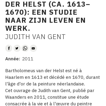
DER HELST (CA. 1613–
CONTACT
1670): EEN STUDIE
CGU
NAAR ZIJN LEVEN EN
CGV
WERK.
JUDITH VAN GENT
AUTEUR
SUIVEZ-NOUS
INSTAGRAM
Année
2011
DATE
FACEBOOK
DESCRITPTION
Bartholomeus van der Helst est né à
TWITTER
Haarlem en 1613 et décédé en 1670, durant
l'âge d'or de la peinture néerlandaise.
PINTEREST
Cet ouvrage de Judith van Gent, publié par
Waanders en 2011, constitue une étude
consacrée à la vie et à l'œuvre du peintre