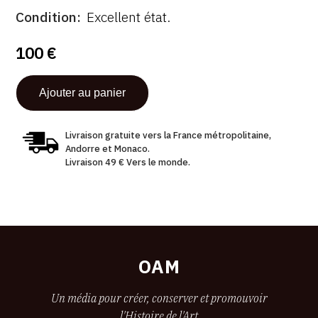
ÉTAT
Condition
Excellent état.
100 €
Livraison gratuite vers la France métropolitaine,
Andorre et Monaco.
Livraison 49 € Vers le monde.
OAM
Un média pour créer, conserver et promouvoir
l'Histoire de l'Art