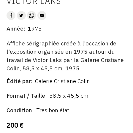
VICTOR LAKS
AUTEUR
CONTACT
CGU
Année
1975
DATE
CGV
DESCRITPTION
Affiche sérigraphiée créée à l'occasion de
l'exposition organisée en 1975 autour du
SUIVEZ-NOUS
travail de Victor Laks par la Galerie Cristiane
Colin, 58,5 x 45,5 cm, 1975.
INSTAGRAM
Édité par
Galerie Cristiane Colin
FACEBOOK
ÉDITÉ
PAR
FORMAT
TWITTER
Format / Taille
58,5 x 45,5 cm
PINTEREST
ÉTAT
Condition
Très bon état
200 €