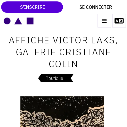
S'INSCRIRE
SE CONNECTER
LE MAGAZINE
Main
AFFICHE VICTOR LAKS,
navigation
CATALOGUES RAISONNÉS
GALERIE CRISTIANE
LES EXPOSITIONS
COLIN
LES VERNISSAGES
ARCHIVES DES EXPOSITIONS
Boutique
ACTUALITÉS DU MONDE DE L'ART
LIBRAIRIE : LIVRES & CATALOGUES
LEXIQUE ARTISTIQUE