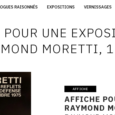
CRÉER SON SITE ARTISTE
LOGUES RAISONNÉS
EXPOSITIONS
VERNISSAGES
CRÉER SON CATALOGUE D'EXPO
RT
PUBLIER SES EXPOSITIONS
ES
DEVENIR CONTRIBUTEUR
 POUR UNE EXPOS
MOND MORETTI, 
AFFICHE
Affiche
AFFICHE PO
RAYMOND M