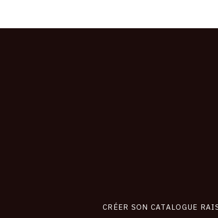
CONNEXION
Footer
liens
site
CRÉER SON CATALOGUE RAI