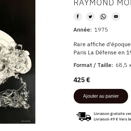
RAYMOND MO
AUTEUR
Année
1975
DATE
DESCRITPTION
Rare affiche d'époque
Paris La Défense en 1
Format / Taille
68,5 
ÉDITÉ
FORMAT
PAR
ÉTAT
425 €
Livraison gratuite v
Livraison 49 € Vers 