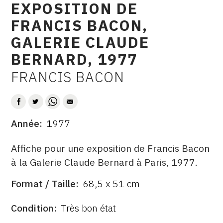
EXPOSITION DE
CONTACT
FRANCIS BACON,
CGU
GALERIE CLAUDE
CGV
BERNARD, 1977
FRANCIS BACON
AUTEUR
SUIVEZ-NOUS
INSTAGRAM
Année
1977
DATE
FACEBOOK
DESCRITPTION
Affiche pour une exposition de Francis Bacon
TWITTER
à la Galerie Claude Bernard à Paris, 1977.
PINTEREST
Format / Taille
68,5 x 51 cm
ÉDITÉ
FORMAT
PAR
ÉTAT
Condition
Très bon état