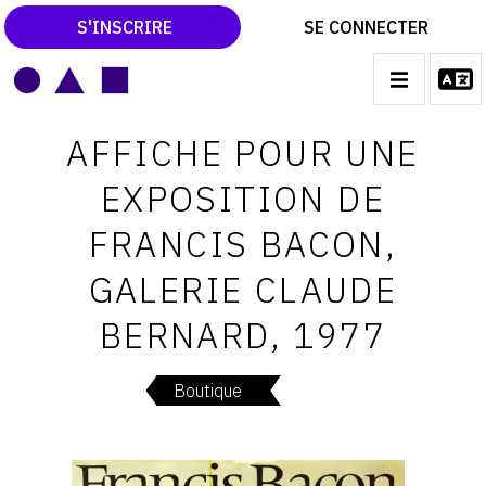
S'INSCRIRE
SE CONNECTER
LE MAGAZINE
Main
AFFICHE POUR UNE
navigation
CATALOGUES RAISONNÉS
EXPOSITION DE
LES EXPOSITIONS
FRANCIS BACON,
LES VERNISSAGES
GALERIE CLAUDE
ARCHIVES DES EXPOSITIONS
BERNARD, 1977
ACTUALITÉS DU MONDE DE L'ART
LIBRAIRIE : LIVRES & CATALOGUES
Boutique
LEXIQUE ARTISTIQUE