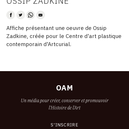
OSSIP ZADKINE
AUTEUR
CONTACT
CGU
Affiche présentant une oeuvre de Ossip
DATE
DESCRITPTION
CGV
Zadkine, créée pour le Centre d'art plastique
contemporain d'Artcurial.
SUIVEZ-NOUS
ÉDITÉ
FORMAT
ÉTAT
PAR
INSTAGRAM
FACEBOOK
OAM
TWITTER
Un média pour créer, conserver et promouvoir
PINTEREST
l'Histoire de l'Art
S'INSCRIRE
CONNEXION