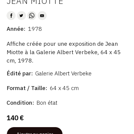
JEAN MIOTTE
AUTEUR
CONTACT
CGU
Année
1978
DATE
CGV
DESCRITPTION
Affiche créée pour une exposition de Jean
Miotte à la Galerie Albert Verbeke, 64 x 45
SUIVEZ-NOUS
cm, 1978.
INSTAGRAM
Édité par
Galerie Albert Verbeke
ÉDITÉ
PAR
FACEBOOK
FORMAT
Format / Taille
64 x 45 cm
TWITTER
ÉTAT
Condition
Bon état
PINTEREST
140 €