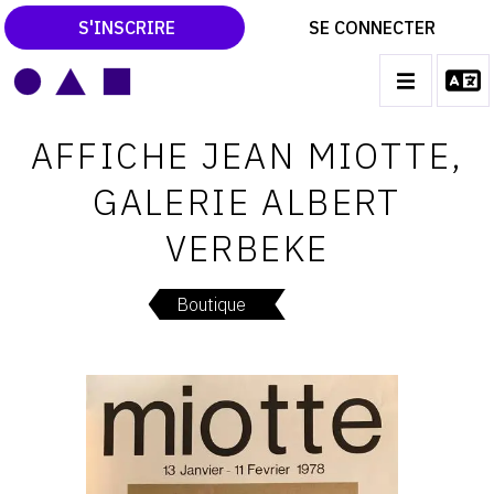
S'INSCRIRE
SE CONNECTER
LE MAGAZINE
Main
AFFICHE JEAN MIOTTE,
navigation
CATALOGUES RAISONNÉS
GALERIE ALBERT
LES EXPOSITIONS
VERBEKE
LES VERNISSAGES
ARCHIVES DES EXPOSITIONS
Boutique
ACTUALITÉS DU MONDE DE L'ART
LIBRAIRIE : LIVRES & CATALOGUES
LEXIQUE ARTISTIQUE