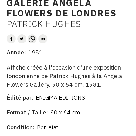
GALERIE ANGELA
CONTACT
FLOWERS DE LONDRES
CGU
PATRICK HUGHES
AUTEUR
CGV
Année
1981
SUIVEZ-NOUS
DATE
DESCRITPTION
Affiche créée à l'occasion d'une exposition
INSTAGRAM
londonienne de Patrick Hughes à la Angela
Flowers Gallery, 90 x 64 cm, 1981.
FACEBOOK
TWITTER
Édité par
ENIGMA EDITIONS
ÉDITÉ
PAR
PINTEREST
FORMAT
Format / Taille
90 x 64 cm
ÉTAT
Condition
Bon état.