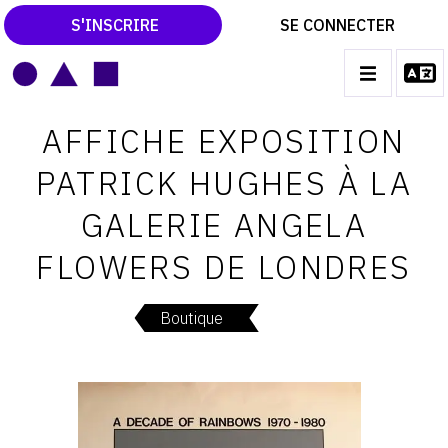
S'INSCRIRE
SE CONNECTER
LE MAGAZINE
Main
AFFICHE EXPOSITION
navigation
CATALOGUES RAISONNÉS
PATRICK HUGHES À LA
LES EXPOSITIONS
GALERIE ANGELA
LES VERNISSAGES
FLOWERS DE LONDRES
ARCHIVES DES EXPOSITIONS
ACTUALITÉS DU MONDE DE L'ART
Boutique
LIBRAIRIE : LIVRES & CATALOGUES
LEXIQUE ARTISTIQUE