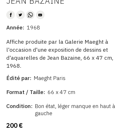
JEAN BAZAINE
AUTEUR
CONTACT
CGU
Année
1968
DATE
CGV
DESCRITPTION
Affiche produite par la Galerie Maeght à
l'occasion d'une exposition de dessins et
SUIVEZ-NOUS
d'aquarelles de Jean Bazaine, 66 x 47 cm,
1968.
INSTAGRAM
Édité par
Maeght Paris
FACEBOOK
ÉDITÉ
PAR
FORMAT
TWITTER
Format / Taille
66 x 47 cm
PINTEREST
ÉTAT
Condition
Bon état, léger manque en haut à
gauche
200 €