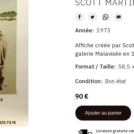
SCOTT MARTI
AUTEUR
Année
1973
DATE
DESCRITPTION
Affiche créée par Scot
galerie Malavisée en 
Format / Taille
58,5 
ÉDITÉ
FORMAT
PAR
ÉTAT
Condition
Bon état
90 €
Livraison gratuite v