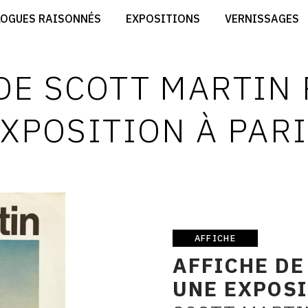
CRÉER SON SITE ARTISTE
LOGUES RAISONNÉS
EXPOSITIONS
VERNISSAGES
CRÉER SON CATALOGUE D'EXPO
RT
PUBLIER SES EXPOSITIONS
ES
DEVENIR CONTRIBUTEUR
DE SCOTT MARTIN
XPOSITION À PAR
AFFICHE
Affiche
AFFICHE DE
UNE EXPOSI