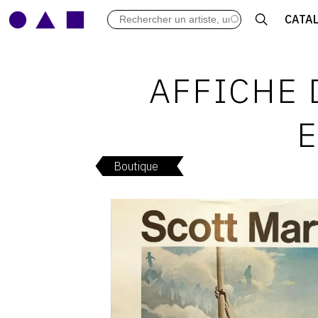
LES VERNISSAGES
CATA
ARCHIVES DES EXPOSITIONS
ACTUALITÉS DU MONDE DE L'A
LIBRAIRIE : LIVRES & CATALOGU
AFFICHE 
LEXIQUE ARTISTIQUE
E
Boutique