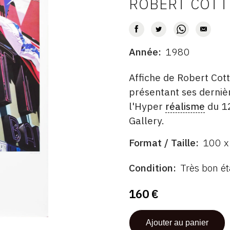
ROBERT COT
AUTEUR
Année
1980
DATE
DESCRITPTION
Affiche de Robert Cot
présentant ses derniè
l'Hyper
réalisme
du 12
Gallery.
Format / Taille
100 x
ÉDITÉ
FORMAT
PAR
ÉTAT
Condition
Très bon ét
160 €