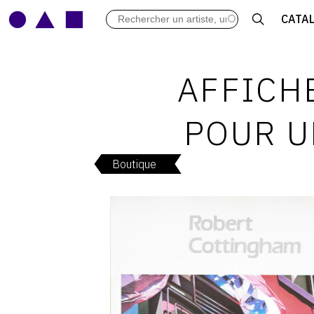
LES VERNISSAGES
CATA
ARCHIVES DES EXPOSITIONS
ACTUALITÉS DU MONDE DE L'A
LIBRAIRIE : LIVRES & CATALOGU
AFFICH
LEXIQUE ARTISTIQUE
POUR U
Boutique