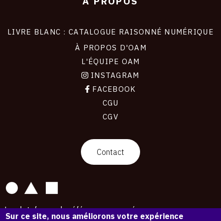
À PROPOS
LIVRE BLANC : CATALOGUE RAISONNÉ NUMÉRIQUE
À PROPOS D'OAM
L'ÉQUIPE OAM
INSTAGRAM
FACEBOOK
CGU
CGV
contact
Contact
La plateforme de référence pour créer,
Sur ce site, nous améliorons votre expérience
conserver et promouvoir l'Histoire de l'Art.