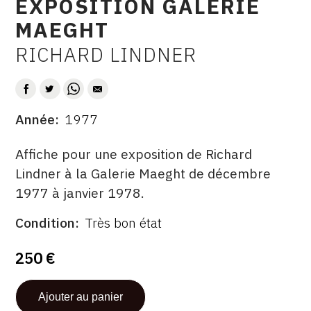
EXPOSITION GALERIE
CONTACT
MAEGHT
CGU
RICHARD LINDNER
AUTEUR
CGV
Année
1977
SUIVEZ-NOUS
DATE
DESCRITPTION
Affiche pour une exposition de Richard
INSTAGRAM
Lindner à la Galerie Maeght de décembre
1977 à janvier 1978.
FACEBOOK
TWITTER
Condition
Très bon état
ÉDITÉ
FORMAT
ÉTAT
PAR
PINTEREST
250 €