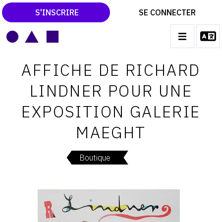
S'INSCRIRE
SE CONNECTER
LE MAGAZINE
Main
AFFICHE DE RICHARD
navigation
CATALOGUES RAISONNÉS
LINDNER POUR UNE
LES EXPOSITIONS
EXPOSITION GALERIE
LES VERNISSAGES
MAEGHT
ARCHIVES DES EXPOSITIONS
ACTUALITÉS DU MONDE DE L'ART
Boutique
LIBRAIRIE : LIVRES & CATALOGUES
LEXIQUE ARTISTIQUE