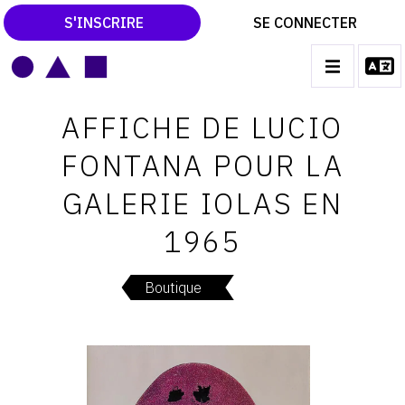
S'INSCRIRE
SE CONNECTER
LE MAGAZINE
Main
AFFICHE DE LUCIO
navigation
CATALOGUES RAISONNÉS
FONTANA POUR LA
LES EXPOSITIONS
GALERIE IOLAS EN
LES VERNISSAGES
1965
ARCHIVES DES EXPOSITIONS
ACTUALITÉS DU MONDE DE L'ART
Boutique
LIBRAIRIE : LIVRES & CATALOGUES
LEXIQUE ARTISTIQUE