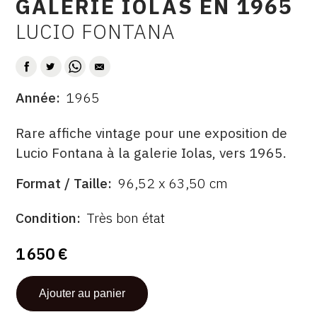
GALERIE IOLAS EN 1965
CONTACT
LUCIO FONTANA
AUTEUR
CGU
CGV
Année
1965
DATE
SUIVEZ-NOUS
DESCRITPTION
Rare affiche vintage pour une exposition de
Lucio Fontana à la galerie Iolas, vers 1965.
INSTAGRAM
Format / Taille
96,52 x 63,50 cm
ÉDITÉ
FORMAT
FACEBOOK
PAR
ÉTAT
Condition
Très bon état
TWITTER
1 650 €
PINTEREST