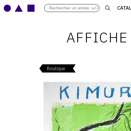
LES VERNISSAGES
CATA
ARCHIVES DES EXPOSITIONS
ACTUALITÉS DU MONDE DE L'A
LIBRAIRIE : LIVRES & CATALOGU
AFFICHE
LEXIQUE ARTISTIQUE
Boutique