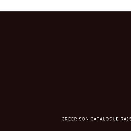
CONNEXION
Footer
liens
site
CRÉER SON CATALOGUE RAI