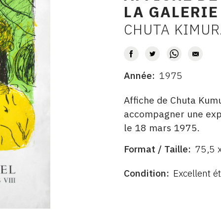
LA GALERIE
CHUTA KIMUR
AUTEUR
Année
1975
DATE
DESCRITPTION
Affiche de Chuta Kumu
accompagner une exposi
le 18 mars 1975.
Format / Taille
75,5 
ÉDITÉ
FORMAT
PAR
ÉTAT
Condition
Excellent ét