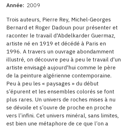
Année
2009
DATE
CONTACT
DESCRITPTION
Trois auteurs, Pierre Rey, Michel-Georges
CGU
Bernard et Roger Dadoun pour présenter et
CGV
raconter le travail d'Abdelkarder Guermaz,
artiste né en 1919 et décédé à Paris en
1996. A travers un ouvrage abondamment
SUIVEZ-NOUS
illustré, on découvre peu à peu le travail d'un
artiste envisagé aujourd'hui comme le père
INSTAGRAM
de la peinture algérienne contemporaine.
FACEBOOK
Peu à peu les « paysages » du début
s’épurent et les ensembles colorés se font
TWITTER
plus rares. Un univers de roches mises à nu
PINTEREST
se dévoile et s’ouvre de proche en proche
vers l’infini. Cet univers minéral, sans limites,
est bien une métaphore de ce que l’on a