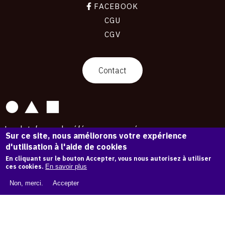
FACEBOOK
CGU
CGV
contact
Contact
La plateforme de référence pour créer,
Sur ce site, nous améliorons votre expérience
conserver et promouvoir l'Histoire de l'Art.
d'utilisation à l'aide de cookies
Des catalogues raisonnés aux archives
d'expositions.
En cliquant sur le bouton Accepter, vous nous autorisez à utiliser
ces cookies.
En savoir plus
43 254 œuvres d'art — 7 587 expositions
Non, merci.
Accepter
Copyright © OAM 2026. Tous droits réservés.