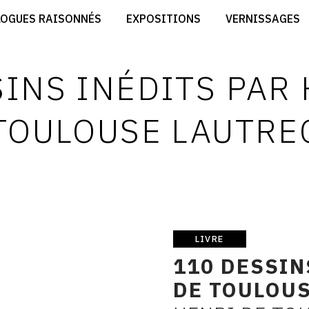
CRÉER SON SITE ARTISTE
LOGUES RAISONNÉS
EXPOSITIONS
VERNISSAGES
CRÉER SON CATALOGUE D'EXPO
RT
PUBLIER SES EXPOSITIONS
ES
DEVENIR CONTRIBUTEUR
INS INÉDITS PAR
TOULOUSE LAUTRE
LIVRE
Livre
110 DESSIN
DE TOULOU