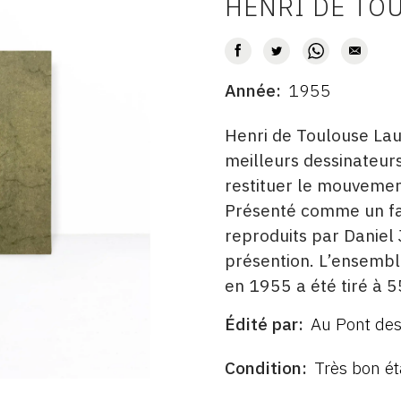
HENRI DE TO
AUTEUR
Année
1955
DATE
DESCRITPTION
Henri de Toulouse La
meilleurs dessinateurs 
restituer le mouvemen
Présenté comme un fac
reproduits par Daniel
présention. L’ensemble
en 1955 a été tiré à 
Édité par
Au Pont des
ÉDITÉ
PAR
FORMAT
ÉTAT
Condition
Très bon ét