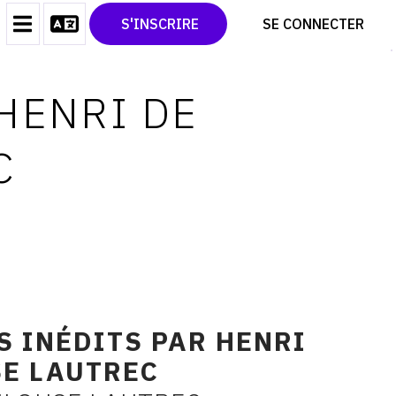
CONTACT
TWITTER
S'INSCRIRE
SE CONNECTER
CGU
PINTEREST
CGV
 HENRI DE
C
S INÉDITS PAR HENRI
SE LAUTREC