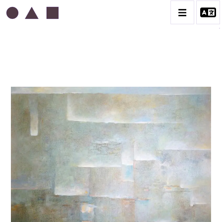
ABDELKADER GUERMAZ
BIOGRAPHIE
LA PRESSE AU SUJET DE GUERMAZ
TÉMOIGNAGES AU SUJET DE GUERMAZ
CATALOGUE DES OEUVRES
A – RÉALITÉ POÉTIQUE – 1940-1960
B – COMPOSITIONS ABSTRAITES – 1960-1968
C – SILENCE ET LUMIÈRE – 1968-1972