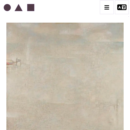
ABDELKADER GUERMAZ
BIOGRAPHIE
LA PRESSE AU SUJET DE GUERMAZ
TÉMOIGNAGES AU SUJET DE GUERMAZ
CATALOGUE DES OEUVRES
A – RÉALITÉ POÉTIQUE – 1940-1960
B – COMPOSITIONS ABSTRAITES – 1960-1968
C – SILENCE ET LUMIÈRE – 1968-1972