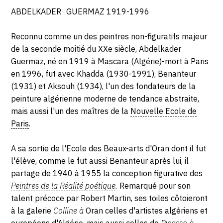
ABDELKADER GUERMAZ 1919-1996
Reconnu comme un des peintres non-figuratifs majeur
de la seconde moitié du XXe siècle, Abdelkader
Guermaz, né en 1919 à Mascara (Algérie)-mort à Paris
en 1996, fut avec Khadda (1930-1991), Benanteur
(1931) et Aksouh (1934), l'un des fondateurs de la
peinture algérienne moderne de tendance abstraite,
mais aussi l'un des maîtres de la
Nouvelle Ecole de
Paris
.
A sa sortie de l'Ecole des Beaux-arts d'Oran dont il fut
l'élève, comme le fut aussi Benanteur après lui, il
partage de 1940 à 1955 la conception figurative des
Peintres de la Réalité poétique
.
Remarqué pour son
talent précoce par Robert Martin, ses toiles côtoieront
à la galerie
Colline à
Oran celles d'artistes algériens et
européens d'Algérie, mais aussi celles de
Picasso à