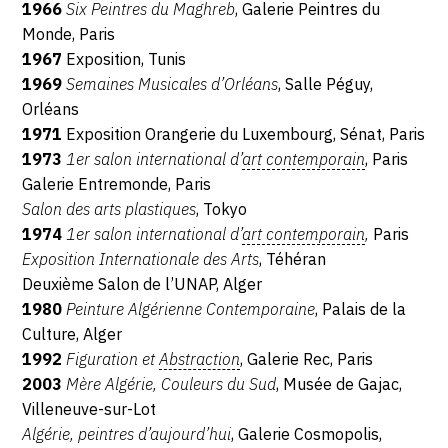
1966
Six Peintres du Maghreb
, Galerie Peintres du
Monde, Paris
1967
Exposition, Tunis
1969
Semaines Musicales d’Orléans
, Salle Péguy,
Orléans
1971
Exposition Orangerie du Luxembourg, Sénat, Paris
1973
1
er
salon international d’
art contemporain
, Paris
Galerie Entremonde, Paris
Salon des arts plastiques
, Tokyo
1974
1
er
salon international d’
art contemporain
,
Paris
Exposition Internationale des Arts
, Téhéran
Deuxième Salon de l’UNAP, Alger
1980
Peinture Algérienne Contemporaine
, Palais de la
Culture, Alger
1992
Figuration et
Abstraction
, Galerie Rec, Paris
2003
Mère Algérie, Couleurs du Sud
, Musée de Gajac,
Villeneuve-sur-Lot
Algérie, peintres d’aujourd’hui
, Galerie Cosmopolis,