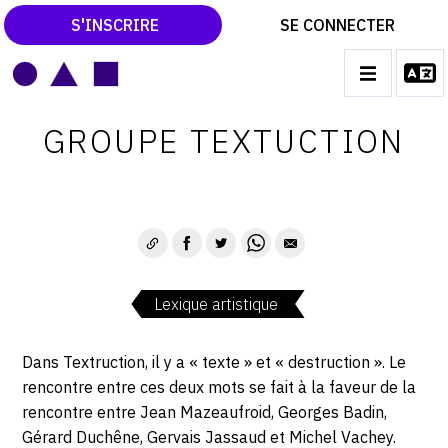
S'INSCRIRE
SE CONNECTER
LE MAGAZINE
Main
GROUPE TEXTUCTION
navigation
CATALOGUES RAISONNÉS
LES EXPOSITIONS
LES VERNISSAGES
ARCHIVES DES EXPOSITIONS
Lexique artistique
ACTUALITÉS DU MONDE DE L'ART
LIBRAIRIE : LIVRES & CATALOGUES
Dans Textruction, il y a « texte » et « destruction ». Le
rencontre entre ces deux mots se fait à la faveur de la
LEXIQUE ARTISTIQUE
rencontre entre Jean Mazeaufroid, Georges Badin,
Gérard Duchêne, Gervais Jassaud et Michel Vachey.