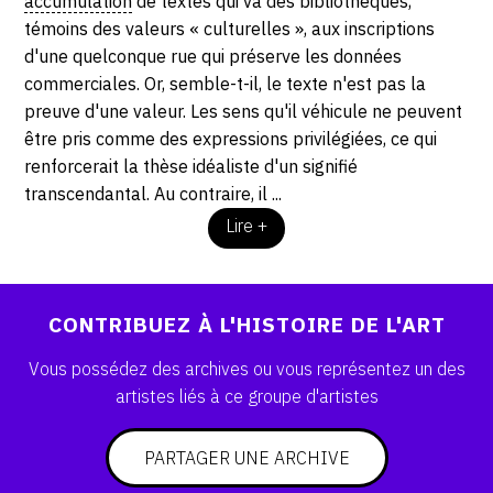
accumulation
de textes qui va des bibliothèques,
témoins des valeurs « culturelles », aux inscriptions
CONTACT
d'une quelconque rue qui préserve les données
CGU
commerciales. Or, semble-t-il, le texte n'est pas la
preuve d'une valeur. Les sens qu'il véhicule ne peuvent
CGV
être pris comme des expressions privilégiées, ce qui
renforcerait la thèse idéaliste d'un signifié
transcendantal. Au contraire, il ...
SUIVEZ-NOUS
Lire +
INSTAGRAM
FACEBOOK
CONTRIBUEZ À L'HISTOIRE DE L'ART
TWITTER
Vous possédez des archives ou vous représentez un des
PINTEREST
artistes liés à ce groupe d'artistes
PARTAGER UNE ARCHIVE