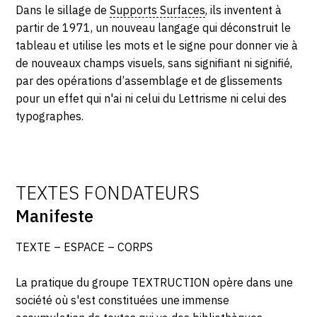
SERVICES
Dans le sillage de
Supports Surfaces
, ils inventent à
partir de 1971, un nouveau langage qui déconstruit le
tableau et utilise les mots et le signe pour donner vie à
CRÉER SON CATALOGUE RAISONNÉ
de nouveaux champs visuels, sans signifiant ni signifié,
ABONNEMENTS DÉDIÉS AUX GALERISTES
par des opérations d’assemblage et de glissements
pour un effet qui n'ai ni celui du Lettrisme ni celui des
CRÉER SON SITE ARTISTE
typographes.
CRÉER SON CATALOGUE D'EXPO
PUBLIER SES EXPOSITIONS
TEXTES FONDATEURS
DEVENIR CONTRIBUTEUR
Manifeste
À PROPOS
TEXTE – ESPACE – CORPS
La pratique du groupe TEXTRUCTION opère dans une
L'ÉQUIPE OAM
société où s'est constituées une immense
À PROPOS D'OAM