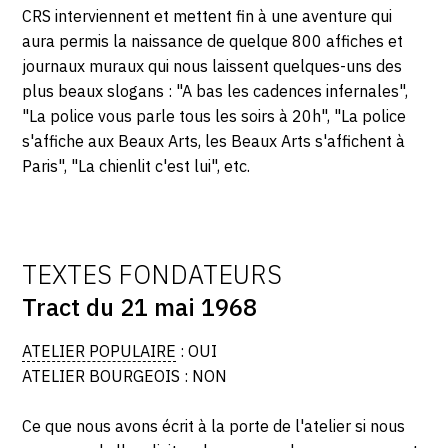
CRS interviennent et mettent fin à une aventure qui
CONTACT
aura permis la naissance de quelque 800 affiches et
journaux muraux qui nous laissent quelques-uns des
CGU
plus beaux slogans : "A bas les cadences infernales",
CGV
"La police vous parle tous les soirs à 20h", "La police
s'affiche aux Beaux Arts, les Beaux Arts s'affichent à
Paris", "La chienlit c'est lui", etc.
SUIVEZ-NOUS
INSTAGRAM
TEXTES FONDATEURS
FACEBOOK
Tract du 21 mai 1968
TWITTER
ATELIER POPULAIRE
: OUI
PINTEREST
ATELIER BOURGEOIS : NON
Ce que nous avons écrit à la porte de l'atelier si nous