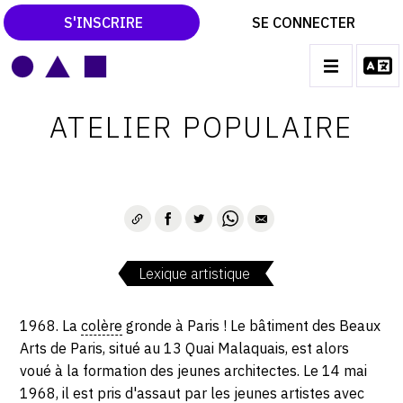
S'INSCRIRE
SE CONNECTER
LE MAGAZINE
Main
ATELIER POPULAIRE
navigation
CATALOGUES RAISONNÉS
LES EXPOSITIONS
LES VERNISSAGES
ARCHIVES DES EXPOSITIONS
Lexique artistique
ACTUALITÉS DU MONDE DE L'ART
LIBRAIRIE : LIVRES & CATALOGUES
1968. La
colère
gronde à Paris ! Le bâtiment des Beaux
Arts de Paris, situé au 13 Quai Malaquais, est alors
LEXIQUE ARTISTIQUE
voué à la formation des jeunes architectes. Le 14 mai
1968, il est pris d'assaut par les jeunes artistes avec