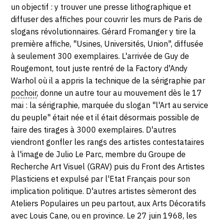
SERVICES
un objectif : y trouver une presse lithographique et
diffuser des affiches pour couvrir les murs de Paris de
slogans révolutionnaires. Gérard Fromanger y tire la
CRÉER SON CATALOGUE RAISONNÉ
première affiche, "Usines, Universités, Union", diffusée
ABONNEMENTS DÉDIÉS AUX GALERISTES
à seulement 300 exemplaires. L'arrivée de Guy de
Rougemont, tout juste rentré de la Factory d'Andy
CRÉER SON SITE ARTISTE
Warhol où il a appris la technique de la sérigraphie par
pochoir
, donne un autre tour au mouvement dès le 17
CRÉER SON CATALOGUE D'EXPO
mai : la sérigraphie, marquée du slogan "l'Art au service
PUBLIER SES EXPOSITIONS
du peuple" était née et il était désormais possible de
faire des tirages à 3000 exemplaires. D'autres
DEVENIR CONTRIBUTEUR
viendront gonfler les rangs des artistes contestataires
à l'image de Julio Le Parc, membre du Groupe de
Recherche Art Visuel (GRAV) puis du Front des Artistes
À PROPOS
Plasticiens et expulsé par l'Etat Français pour son
implication politique. D'autres artistes sèmeront des
L'ÉQUIPE OAM
Ateliers Populaires un peu partout, aux Arts Décoratifs
À PROPOS D'OAM
avec Louis Cane, ou en province. Le 27 juin 1968, les