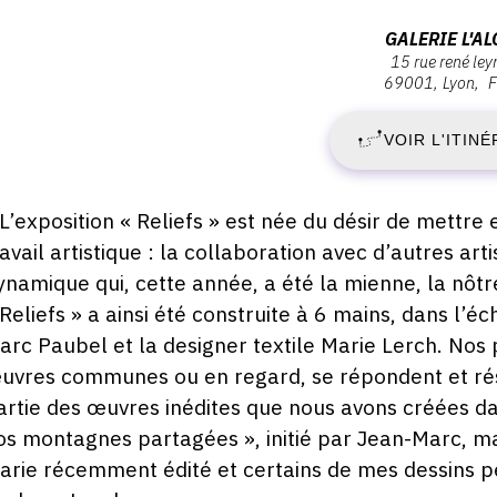
ernissage
J
Adresse
GALERIE L'AL
eudi
15 rue rené le
:
69001
Lyon
F
7
Galerie
eptembre
023
L'Alcôve,
VOIR L'ITINÉ
S
15
8:00
rue
2
René
escription,
 L’exposition « Reliefs » est née du désir de mettr
Leynaud,
raires...
ravail artistique : la collaboration avec d’autres arti
-
69001
ynamique qui, cette année, a été la mienne, la nôtre
Lyon
D
 Reliefs » a ainsi été construite à 6 mains, dans l’é
arc Paubel et la designer textile Marie Lerch. Nos 
2
uvres communes ou en regard, se répondent et rés
artie des œuvres inédites que nous avons créées d
S
os montagnes partagées », initié par Jean-Marc, mai
2
arie récemment édité et certains de mes dessins p