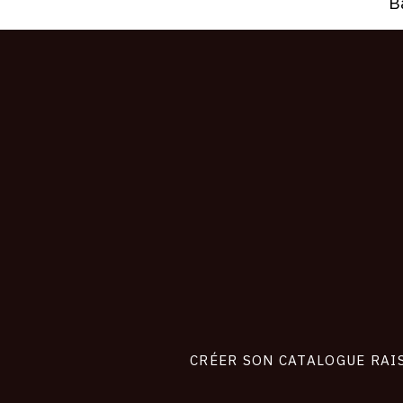
B
CONNEXION
Footer
liens
site
CRÉER SON CATALOGUE RAI