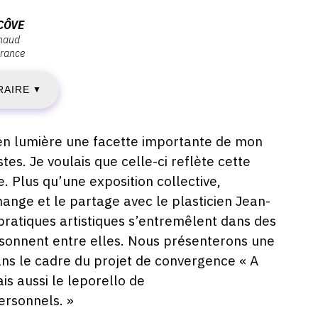
EUDI
CÔVE
ynaud
rance
RAIRE
EPTEMBRE
▼
023
e en lumière une facette importante de mon
stes. Je voulais que celle-ci reflète cette
. Plus qu’une exposition collective,
IMANCHE
change et le partage avec le plasticien Jean-
pratiques artistiques s’entremêlent dans des
4
onnent entre elles. Nous présenterons une
ans le cadre du projet de convergence « A
EPTEMBRE
s aussi le leporello de
023
ersonnels. »