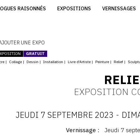
CRÉER SON SITE ARTISTE
LOGUES RAISONNÉS
EXPOSITIONS
VERNISSAGES
CRÉER SON CATALOGUE D'EXPO
RT
PUBLIER SES EXPOSITIONS
ES
DEVENIR CONTRIBUTEUR
 AJOUTER UNE EXPO
XPOSITION
GRATUIT
cre
Collage
Dessin
Installation
Livre d'Artiste
Peinture
Relief
Sculpt
RELI
EXPOSITION C
JEUDI 7 SEPTEMBRE 2023
-
DIM
D
Vernissage
Jeudi 7 sept
ernissage
: