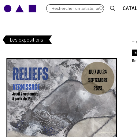
LES VERNISSAGES
CATA
ARCHIVES DES EXPOSITIONS
ACTUALITÉS DU MONDE DE L'A
LIBRAIRIE : LIVRES & CATALOGU
Les expositions
LEXIQUE ARTISTIQUE
+
E
En
V
: