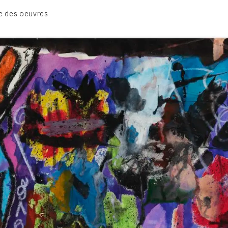
1950-1954
e des oeuvres
1955-1959
1960-1964
1964-1969
1970-1974
1975-1980
CONTACT