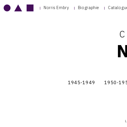
Norris Embry
Biographie
Catalogu
C
1955-
1945-1949
1950-19
Thème
1945-
1950-
1949
1954
du
1959
catalogue
L