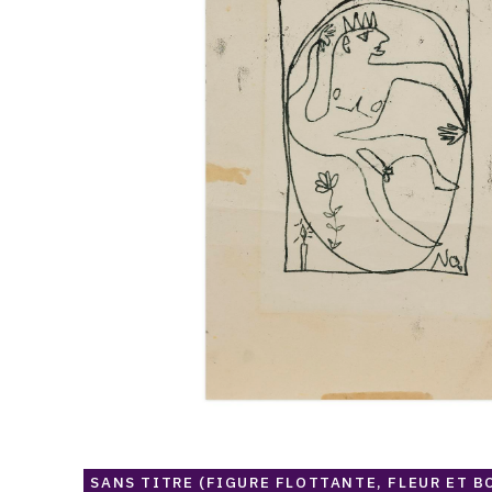
et
bougie),
vers
1959
SANS TITRE (FIGURE FLOTTANTE, FLEUR ET BO