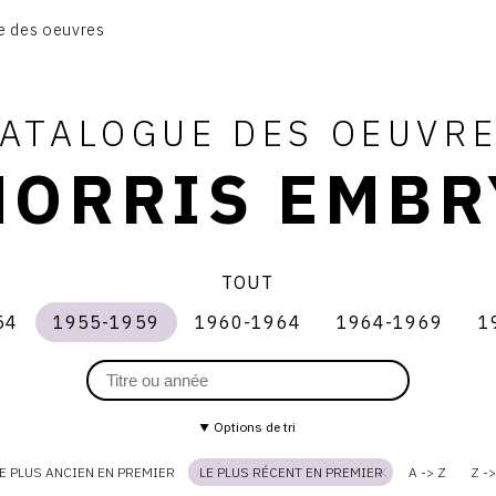
1950-1954
e des oeuvres
1955-1959
1960-1964
1964-1969
ATALOGUE DES OEUVR
1970-1974
1975-1980
NORRIS EMBR
CONTACT
TOUT
54
1955-1959
1960-1964
1964-1969
1
1955-
1960-
1964-
1970
1959
1964
1969
1974
Options de tri
E PLUS ANCIEN EN PREMIER
LE PLUS RÉCENT EN PREMIER
A -> Z
Z ->