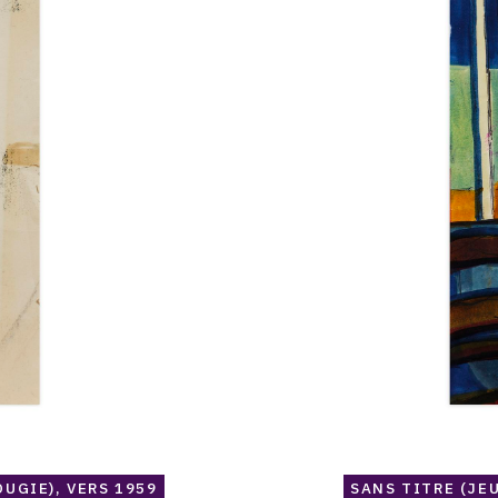
à
une
porte),
vers
1959
UGIE), VERS 1959
SANS TITRE (JE