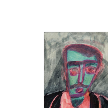
Catalogue
raisonné,
Norris
Embry,
Sans
titre
(Autoportrait),
1959