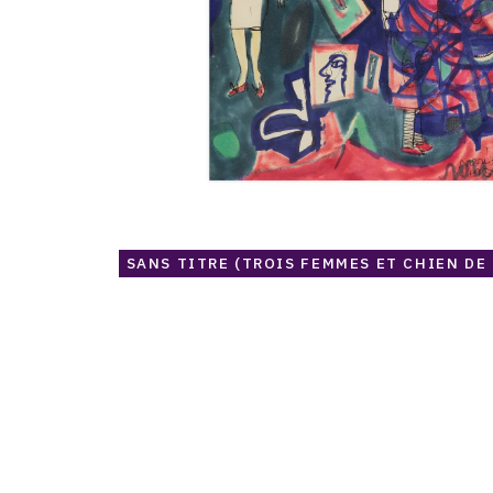
SANS TITRE (TROIS FEMMES ET CHIEN DE 
Catalogue
raisonné,
Norris
Embry,
Listening
to