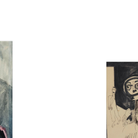
Catalogue
raisonné,
Norris
Embry,
Sans
titre
(Etude
de
pêcheurs
grecs),
vers
décembre
1959