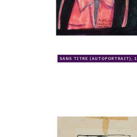
SANS TITRE (AUTOPORTRAIT), 
Catalogue
raisonné,
Norris
Embry,
Sans
titre
(Figure
flottante,
fleur