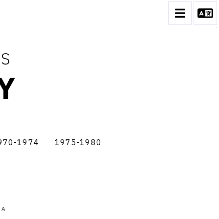
ES
Y
970-1974
1975-1980
-
1975-
1980
 A