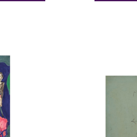
Catalogue
raisonné,
Norris
Embry,
Ydra,
1959