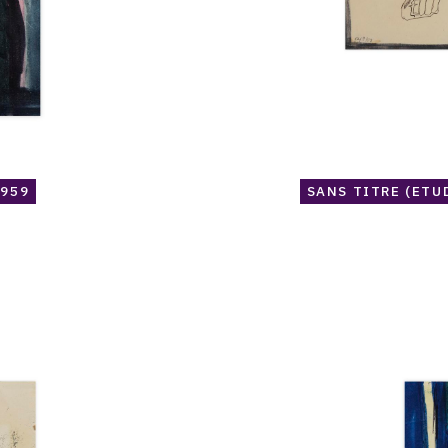
1959
SANS TITRE (ETU
Catalogue
raisonné,
Norris
Embry,
Sans
titre
(Jeune
homme
adossé