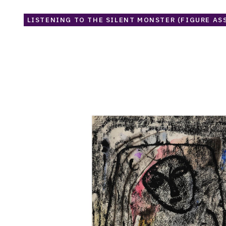
LISTENING TO THE SILENT MONSTER (FIGURE ASS
Catalogue
raisonné,
Norris
Embry,
Sans
titre
(Masque,
fond
noir),
1958