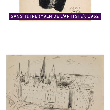
SANS TITRE (MAIN DE L'ARTISTE), 1952
Catalogue
raisonné,
Norris
Embry,
Stockholm,
bâtiments
en
bord
de
rivière,
1952