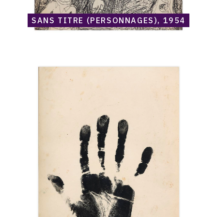
SANS TITRE (PERSONNAGES), 1954
Catalogue
raisonné,
Norris
Embry,
Sans
titre
(Main
de
l'artiste),
1952