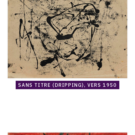
titre
(Dripping),
vers
1950
SANS TITRE (DRIPPING), VERS 1950
Catalogue
raisonné,
Norris