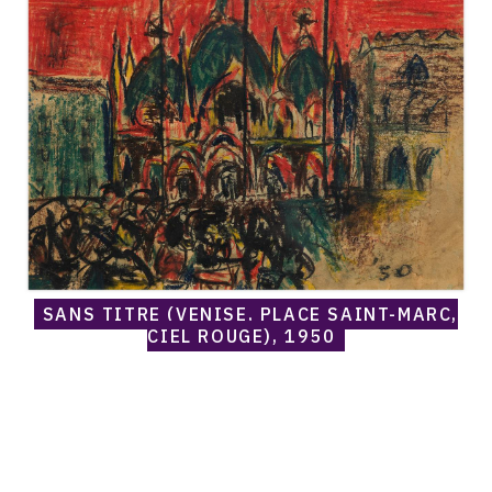
Embry,
Sans
titre
(Venise,
Place
Saint-
Marc,
ciel
rouge),
1950
SANS TITRE (VENISE, PLACE SAINT-MARC,
CIEL ROUGE), 1950
Catalogue
raisonné,