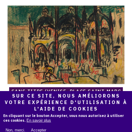
Norris
Embry,
Sans
titre
(Venise,
Place
Saint-
Marc,
ciel
vert),
1950
SANS TITRE (VENISE, PLACE SAINT-MARC,
SUR CE SITE, NOUS AMÉLIORONS
CIEL VERT), 1950
VOTRE EXPÉRIENCE D'UTILISATION À
L'AIDE DE COOKIES
En cliquant sur le bouton Accepter, vous nous autorisez à utiliser
ces cookies.
En savoir plus
Non, merci.
Accepter