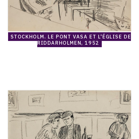
STOCKHOLM, LE PONT VASA ET L'ÉGLISE DE
RIDDARHOLMEN, 1952
Catalogue
raisonné,
Norris
Embry,
Stockholm,
scène
de
café,
1952