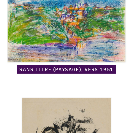
vers
1951
SANS TITRE (PAYSAGE), VERS 1951
Catalogue
raisonné,
Norris
Embry,
Sans
titre