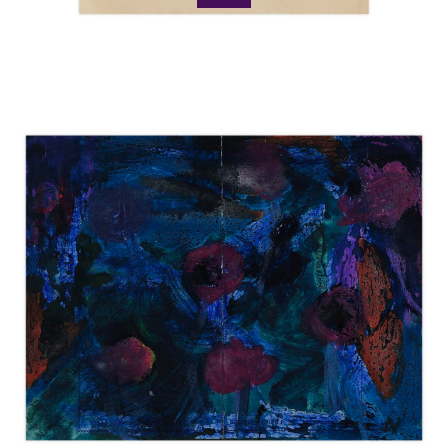
Catalogue
raisonné,
Norris
Embry,
Sans
titre
(Fleurs
rouges),
vers
1954