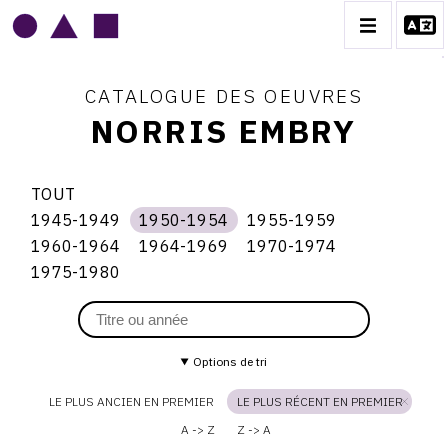
CATALOGUE DES OEUVRES
NORRIS EMBRY
NORRIS EMBRY
TOUT
1945-1949
1950-1954
1955-1959
BIOGRAPHIE
Thème
1945-
1950-
1955-
1950-
1960-1964
1964-1969
1970-1974
1949
1954
1959
du
1960-
1964-
1970-
catalogue
CATALOGUE DES OEUVRES
1975-1980
1964
1969
1974
1954
1975-
1980
1945-1949
1950-1954
1955-1959
Options de tri
1960-1964
LE PLUS ANCIEN EN PREMIER
LE PLUS RÉCENT EN PREMIER
1964-1969
A -> Z
Z -> A
1970-1974