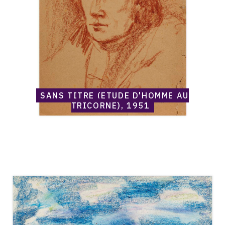
tricorne),
1951
SANS TITRE (ETUDE D'HOMME AU
TRICORNE), 1951
Catalogue
raisonné,
Norris
Embry,
Sans
titre
(Paysage),