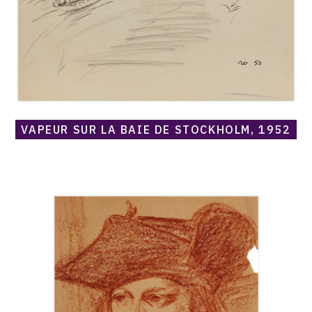
1952
VAPEUR SUR LA BAIE DE STOCKHOLM, 1952
Catalogue
raisonné,
Norris
Embry,
Sans
titre
(Etude
d'homme
au