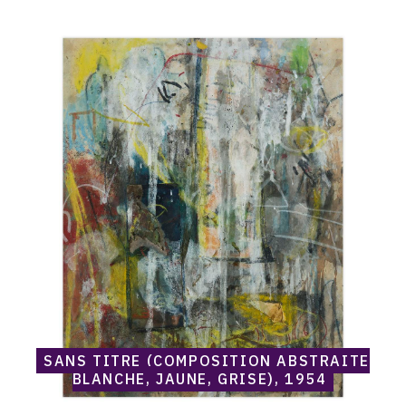
1975-1980
CONTACT
Catalogue
raisonné,
Norris
Embry,
Sans
titre
(Composition
abstraite
blanche,
jaune,
grise),
1954
SANS TITRE (COMPOSITION ABSTRAITE
BLANCHE, JAUNE, GRISE), 1954