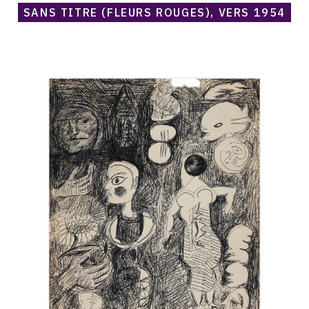
SANS TITRE (FLEURS ROUGES), VERS 1954
Catalogue
raisonné,
Norris
Embry,
Sans
titre
(Personnages),
1954