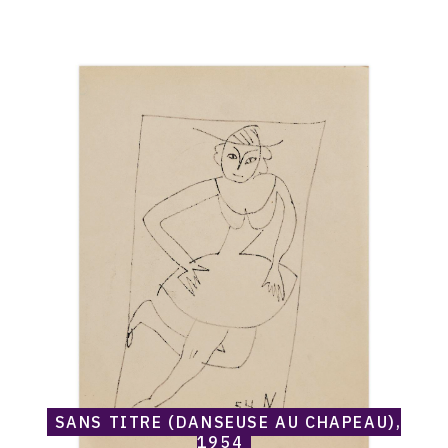
Catalogue
raisonné,
Norris
Embry,
Sans
titre
(Danseuse
au
chapeau),
1954
SANS TITRE (DANSEUSE AU CHAPEAU),
1954