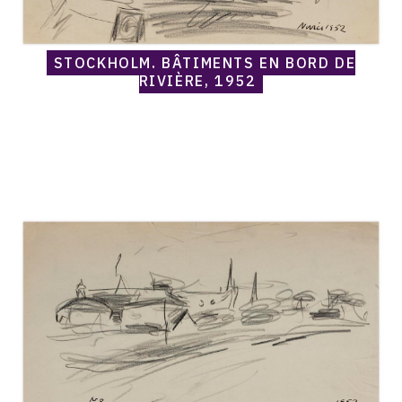
STOCKHOLM, BÂTIMENTS EN BORD DE
RIVIÈRE, 1952
Catalogue
raisonné,
Norris
Embry,
Stockholm,
bord
de
rivière,
1952