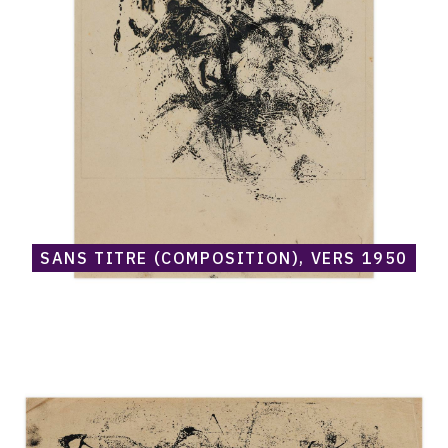
(Composition),
vers
1950
SANS TITRE (COMPOSITION), VERS 1950
Catalogue
raisonné,
Norris
Embry,
Sans