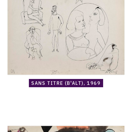
titre
(b'ALT),
1969
SANS TITRE (B'ALT), 1969
Catalogue
raisonné,
Norris