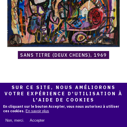
SANS TITRE (DEUX CHIENS), 1969
SUR CE SITE, NOUS AMÉLIORONS
Catalogue
raisonné,
VOTRE EXPÉRIENCE D'UTILISATION À
Norris
L'AIDE DE COOKIES
Embry,
En cliquant sur le bouton Accepter, vous nous autorisez à utiliser
Sans
ces cookies.
En savoir plus
titre
(Deux
Non, merci.
Accepter
compositions: