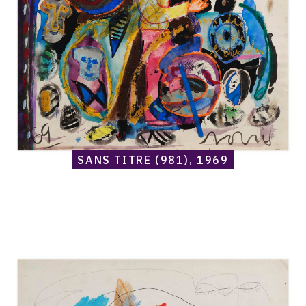
1969
SANS TITRE (981), 1969
Catalogue
raisonné,
Norris
Embry,
Sans
titre