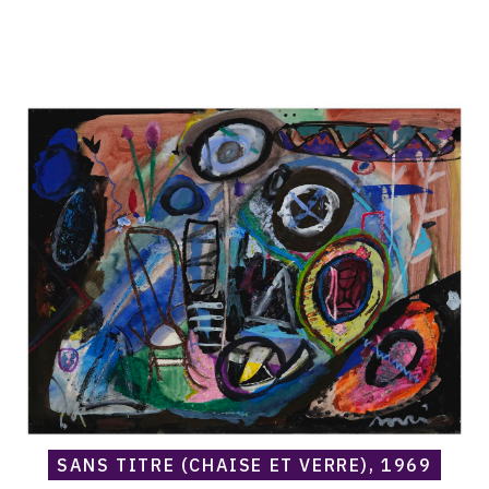
Catalogue
raisonné,
Norris
Embry,
Sans
titre
(Chaise
et
verre),
1969
SANS TITRE (CHAISE ET VERRE), 1969