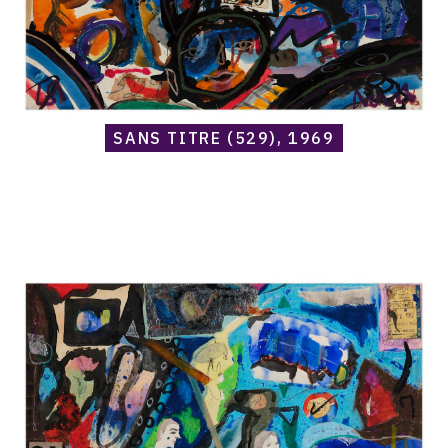
SANS TITRE (529), 1969
Catalogue
raisonné,
Norris
Embry,
Sans
titre
(582),
1969