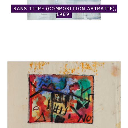
SANS TITRE (COMPOSITION ABTRAITE),
1969
Catalogue
raisonné,
Norris
Embry,
Sans
titre
(Composition
bleu
et
rouge,
triange),
1969