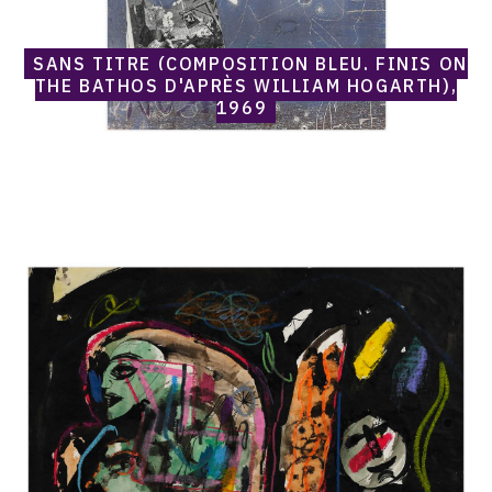
1969
SANS TITRE (COMPOSITION BLEU, FINIS ON
THE BATHOS D'APRÈS WILLIAM HOGARTH),
1969
Catalogue
raisonné,
Norris
Embry,
Sans
titre
(Composition
noire
avec
visages),
1969