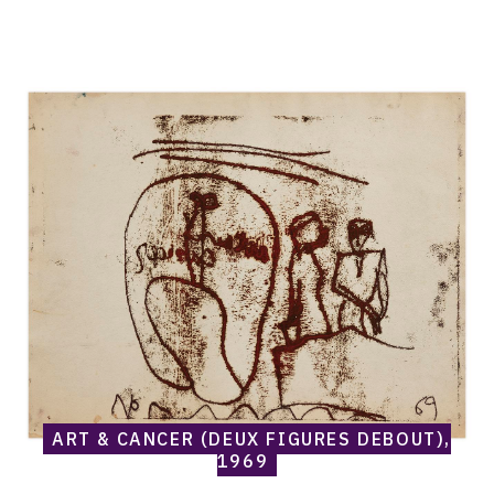
1975-1980
CONTACT
Catalogue
raisonné,
Norris
Embry,
Art
&
Cancer
(Deux
figures
debout),
1969
ART & CANCER (DEUX FIGURES DEBOUT),
1969