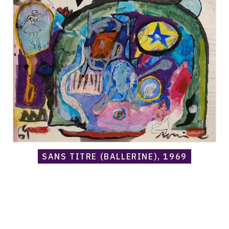
Embry,
Sans
titre
(Ballerine),
1969
SANS TITRE (BALLERINE), 1969
Catalogue
raisonné,