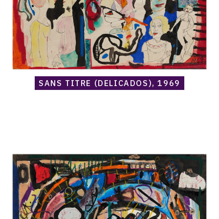
SANS TITRE (DELICADOS), 1969
Catalogue
raisonné,
Norris
Embry,
Sans
titre
(Deux
chiens),
1969