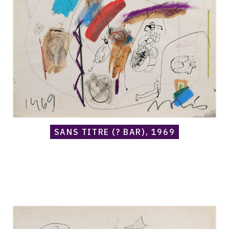
(?
Bar),
1969
SANS TITRE (? BAR), 1969
Catalogue
raisonné,
Norris
Embry,
Sans