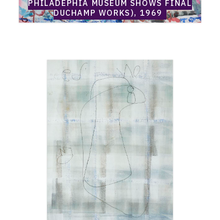
PHILADEPHIA MUSEUM SHOWS FINAL
DUCHAMP WORKS), 1969
Catalogue
raisonné,
Norris
Embry,
Sans
titre
(Composition
abtraite),
1969