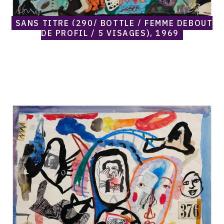
SANS TITRE (290/ BOTTLE / FEMME DEBOUT
DE PROFIL / 5 VISAGES), 1969
Catalogue
raisonné,
Norris
Embry,
Sans
titre
(376),
1969