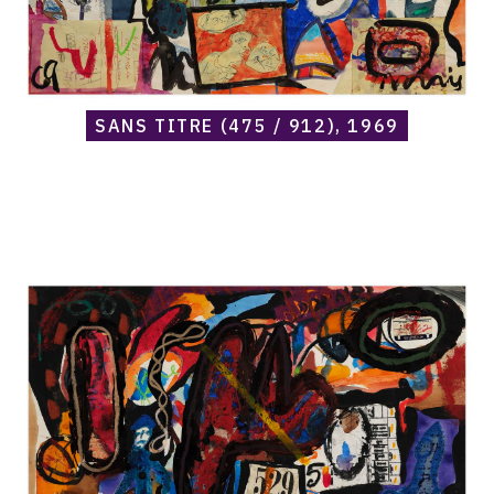
SANS TITRE (475 / 912), 1969
Catalogue
raisonné,
Norris
Embry,
Sans
titre
(529),
1969