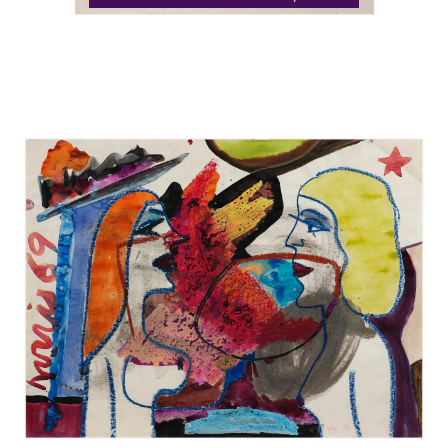
Catalogue
raisonné,
Norris
Embry,
Deux
femmes
de
profil,
1969