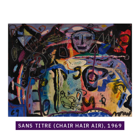
Catalogue
raisonné,
Norris
Embry,
Sans
titre
(Chair
Hair
Air),
1969
SANS TITRE (CHAIR HAIR AIR), 1969