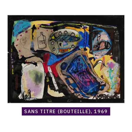
Catalogue
raisonné,
Norris
Embry,
Sans
titre
(Bouteille),
1969
SANS TITRE (BOUTEILLE), 1969