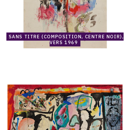
SANS TITRE (COMPOSITION, CENTRE NOIR),
VERS 1969
Catalogue
raisonné,
Norris
Embry,
Sans
titre
(Delicados),
1969