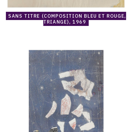
SANS TITRE (COMPOSITION BLEU ET ROUGE,
TRIANGE), 1969
Catalogue
raisonné,
Norris
Embry,
Sans
titre
(Composition
bleu,
Finis
on
the
Bathos
d'après
William
Hogarth),