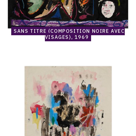
SANS TITRE (COMPOSITION NOIRE AVEC
VISAGES), 1969
Catalogue
raisonné,
Norris
Embry,
Sans
titre
(Composition,
centre
noir),
vers
1969