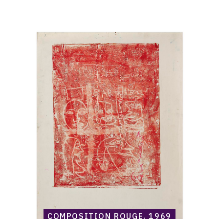
Catalogue
raisonné,
Norris
Embry,
Composition
rouge,
1969
COMPOSITION ROUGE, 1969