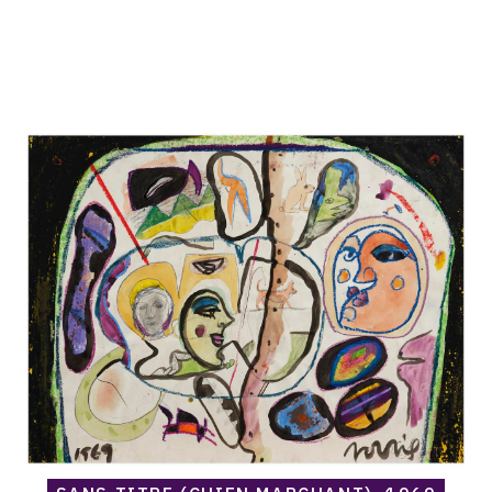
Catalogue
raisonné,
Norris
Embry,
Sans
titre
(Chien
marchant),
1969