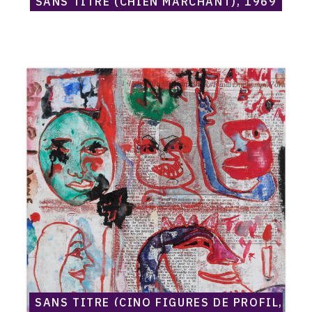
SANS TITRE (CHIEN MARCHANT), 1969
Catalogue
raisonné,
Norris
Embry,
Sans
titre
(Cinq
figures
de
profil,
Philadephia
Museum
shows
final
Duchamp
works),
1969
SANS TITRE (CINQ FIGURES DE PROFIL,