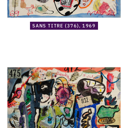
SANS TITRE (376), 1969
Catalogue
raisonné,
Norris
Embry,
Sans
titre
(475
/
912),
1969