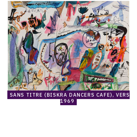
Norris
Embry,
Sans
titre
(Biskra
Dancers
Cafe),
vers
1969
SANS TITRE (BISKRA DANCERS CAFE), VERS
1969
Catalogue