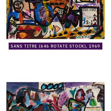
SANS TITRE (646 ROTATE STOCK), 1969
Catalogue
raisonné,
Norris
Embry,
Sans
titre
(858000),
1969