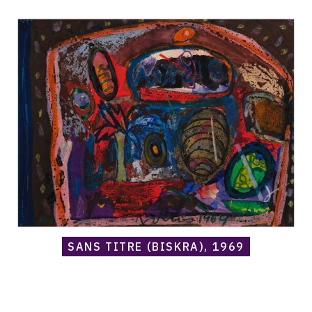
raisonné,
Norris
Embry,
Sans
titre
(Biskra),
1969
SANS TITRE (BISKRA), 1969