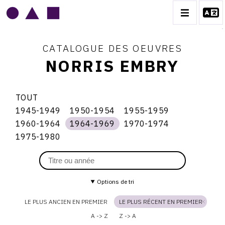
CATALOGUE DES OEUVRES
NORRIS EMBRY
NORRIS EMBRY
TOUT
1945-1949
1950-1954
1955-1959
BIOGRAPHIE
Thème
1945-
1950-
1955-
1964-
1960-1964
1964-1969
1970-1974
1949
1954
1959
du
1960-
1964-
1970-
catalogue
CATALOGUE DES OEUVRES
1975-1980
1964
1969
1974
1969
1975-
1980
1945-1949
1950-1954
1955-1959
Options de tri
1960-1964
LE PLUS ANCIEN EN PREMIER
LE PLUS RÉCENT EN PREMIER
1964-1969
A -> Z
Z -> A
1970-1974