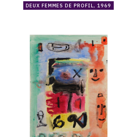
DEUX FEMMES DE PROFIL, 1969
Catalogue
raisonné,
Norris
Embry,
Perry
(Trois
visages),
1969