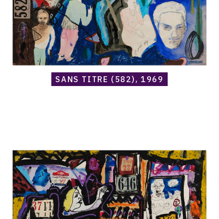
SANS TITRE (582), 1969
Catalogue
raisonné,
Norris
Embry,
Sans
titre
(646
Rotate
Stock),
1969