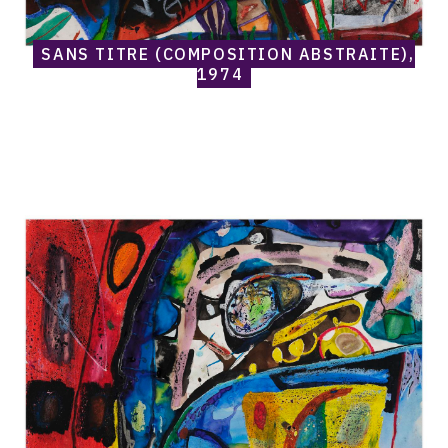
SANS TITRE (COMPOSITION ABSTRAITE),
1974
Catalogue
raisonné,
Norris
Embry,
Sans
titre
(Composition
abstraite,
bande
orange
à
gauche),
1974