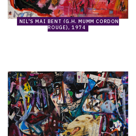
NIL'S MAI BENT (G.H. MUMM CORDON
ROUGE), 1974
Catalogue
raisonné,
Norris
Embry,
R.I.P.,
Rose
(Chien
de
profil
à
gauche),
1974