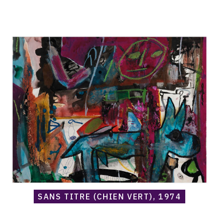
Catalogue
raisonné,
Norris
Embry,
Sans
titre
(Chien
vert),
1974
SANS TITRE (CHIEN VERT), 1974