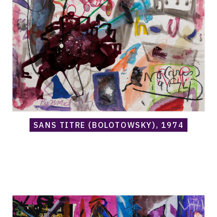
(Bolotowsky),
1974
SANS TITRE (BOLOTOWSKY), 1974
Catalogue
raisonné,
Norris
Embry,
Sans