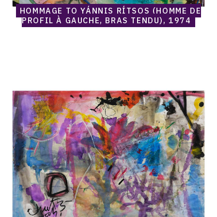
HOMMAGE TO YÁNNIS RÍTSOS (HOMME DE
PROFIL À GAUCHE, BRAS TENDU), 1974
Catalogue
raisonné,
Norris
Embry,
My
Funny
Valentine,
1974