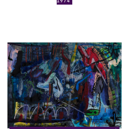
1974
Catalogue
raisonné,
Norris
Embry,
Sans
titre
(Composition
abstraite),
1974