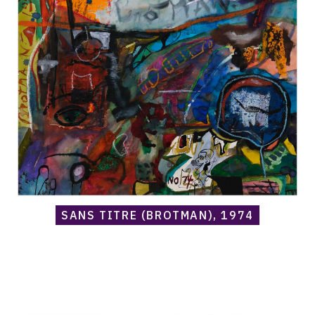
Embry,
Sans
titre
(Brotman),
1974
SANS TITRE (BROTMAN), 1974
Catalogue
raisonné,