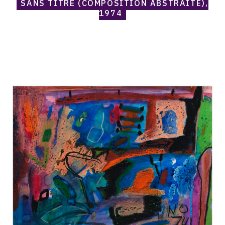
SANS TITRE (COMPOSITION ABSTRAITE),
1974
Catalogue
raisonné,
Norris
Embry,
Sans
titre
(Composition
abstraite),
1974