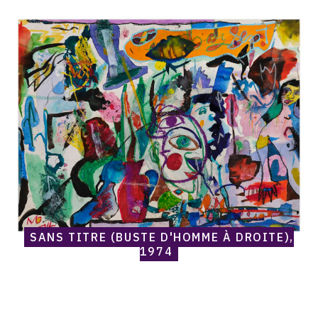
raisonné,
Norris
Embry,
Sans
titre
(Buste
d'homme
à
droite),
1974
SANS TITRE (BUSTE D'HOMME À DROITE),
1974