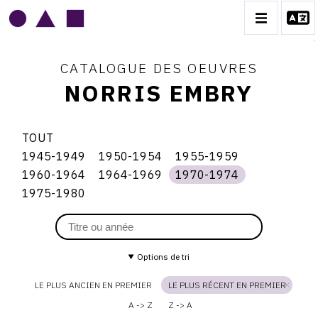
CATALOGUE DES OEUVRES
NORRIS EMBRY
NORRIS EMBRY
TOUT
1945-1949
1950-1954
1955-1959
BIOGRAPHIE
Thème
1945-
1950-
1955-
1970-
1960-1964
1964-1969
1970-1974
1949
1954
1959
du
1960-
1964-
1970-
catalogue
CATALOGUE DES OEUVRES
1975-1980
1964
1969
1974
1974
1975-
1980
1945-1949
1950-1954
1955-1959
Options de tri
1960-1964
LE PLUS ANCIEN EN PREMIER
LE PLUS RÉCENT EN PREMIER
1964-1969
A -> Z
Z -> A
1970-1974