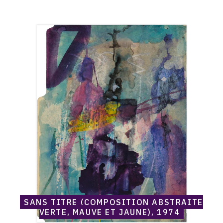
Catalogue
raisonné,
Norris
Embry,
Sans
titre
(Composition
abstraite
verte,
mauve
et
jaune),
1974
SANS TITRE (COMPOSITION ABSTRAITE
VERTE, MAUVE ET JAUNE), 1974