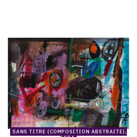
Catalogue
raisonné,
Norris
Embry,
Sans
titre
(Composition
abstraite),
1974
SANS TITRE (COMPOSITION ABSTRAITE),