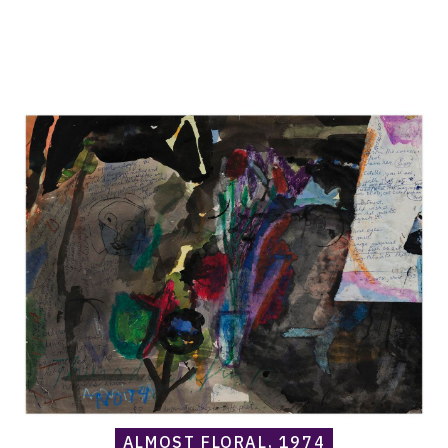
Catalogue
raisonné,
Norris
Embry,
Almost
Floral,
1974
ALMOST FLORAL, 1974