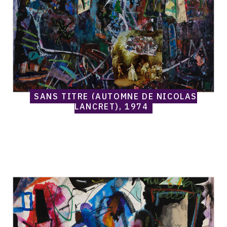
Lancret),
1974
SANS TITRE (AUTOMNE DE NICOLAS
LANCRET), 1974
Catalogue
raisonné,
Norris
Embry,
Sans
titre
(Blum),