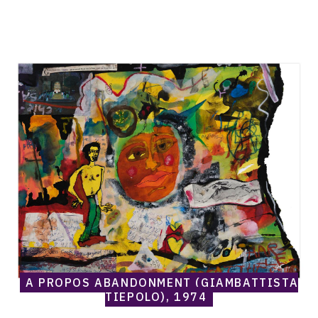
1975-1980
CONTACT
Catalogue
raisonné,
Norris
Embry,
A
Propos
Abandonment
(Giambattista
Tiepolo),
1974
A PROPOS ABANDONMENT (GIAMBATTISTA
TIEPOLO), 1974