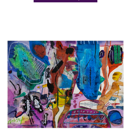
Catalogue
raisonné,
Norris
Embry,
Defrost
(Howard
Hetkerman),
1974