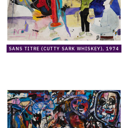
SANS TITRE (CUTTY SARK WHISKEY), 1974
Catalogue
raisonné,
Norris
Embry,
Sans
titre
(Deux
figures,
en
haut