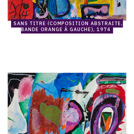
SANS TITRE (COMPOSITION ABSTRAITE,
BANDE ORANGE À GAUCHE), 1974
Catalogue
raisonné,
Norris
Embry,
Sans
titre
(Composition
abtraite),
1974