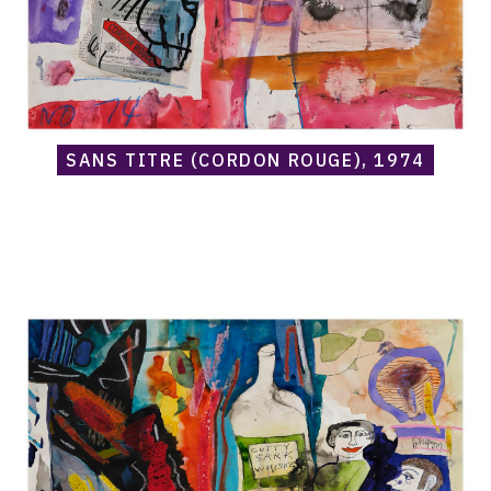
SANS TITRE (CORDON ROUGE), 1974
Catalogue
raisonné,
Norris
Embry,
Sans
titre
(Cutty
Sark
Whiskey),
1974