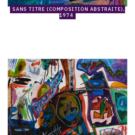
SANS TITRE (COMPOSITION ABSTRAITE),
1974
Catalogue
raisonné,
Norris
Embry,
Sans
titre
(Composition
abstraite),
1974