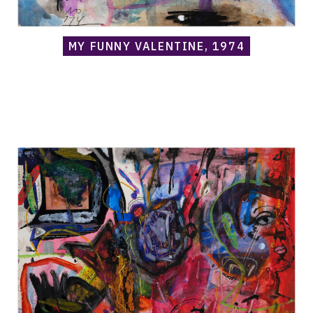
MY FUNNY VALENTINE, 1974
Catalogue
raisonné,
Norris
Embry,
Nil's
Mai
Bent
(G.H.
Mumm
Cordon
Rouge),
1974