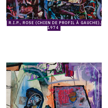
R.I.P., ROSE (CHIEN DE PROFIL À GAUCHE),
1974
Catalogue
raisonné,
Norris
Embry,
Sans
titre
(11-
12
Richard
/
Femme
et
verre),