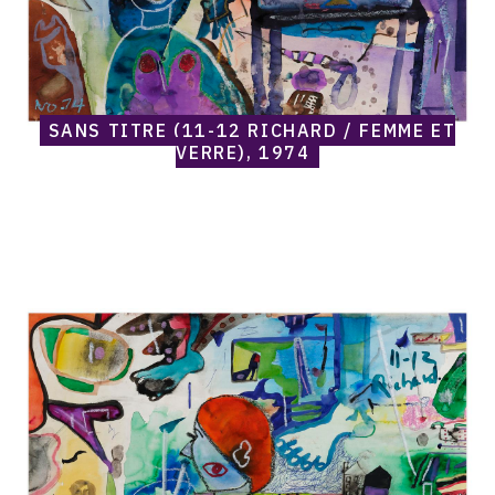
1974
SANS TITRE (11-12 RICHARD / FEMME ET
VERRE), 1974
Catalogue
raisonné,
Norris
Embry,
Sans
titre
(11-
12
Richard)