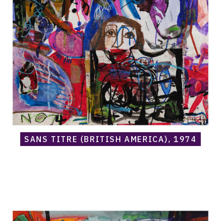
titre
(British
America),
1974
SANS TITRE (BRITISH AMERICA), 1974
Catalogue
raisonné,
Norris