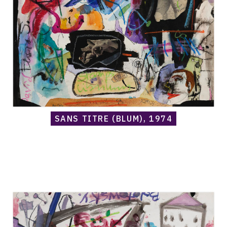
1974
SANS TITRE (BLUM), 1974
Catalogue
raisonné,
Norris
Embry,
Sans
titre