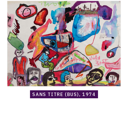
Norris
Embry,
Sans
titre
(Bus),
1974
SANS TITRE (BUS), 1974
Catalogue