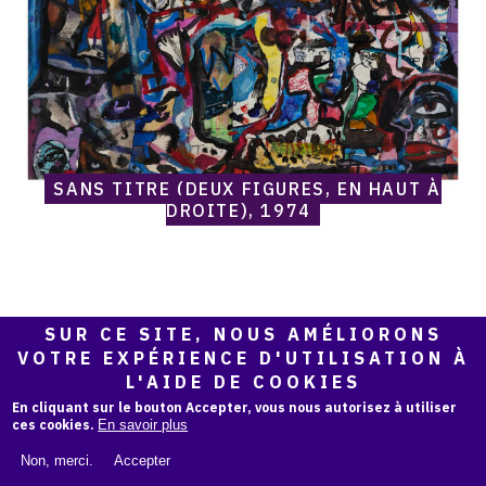
à
droite),
1974
SANS TITRE (DEUX FIGURES, EN HAUT À
DROITE), 1974
SUR CE SITE, NOUS AMÉLIORONS
Catalogue
raisonné,
VOTRE EXPÉRIENCE D'UTILISATION À
Norris
L'AIDE DE COOKIES
Embry,
En cliquant sur le bouton Accepter, vous nous autorisez à utiliser
Sans
ces cookies.
En savoir plus
titre
(Diano),
Non, merci.
Accepter
1974