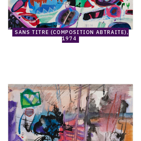
SANS TITRE (COMPOSITION ABTRAITE),
1974
Catalogue
raisonné,
Norris
Embry,
Sans
titre
(Cordon
Rouge),
1974