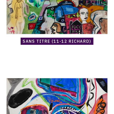
SANS TITRE (11-12 RICHARD)
Catalogue
raisonné,
Norris
Embry,
Sans
titre
(Astronaut),
1974