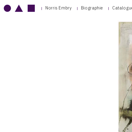
Norris Embry
Biographie
Catalogu