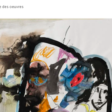
1950-1954
e des oeuvres
1955-1959
1960-1964
1964-1969
1970-1974
1975-1980
CONTACT