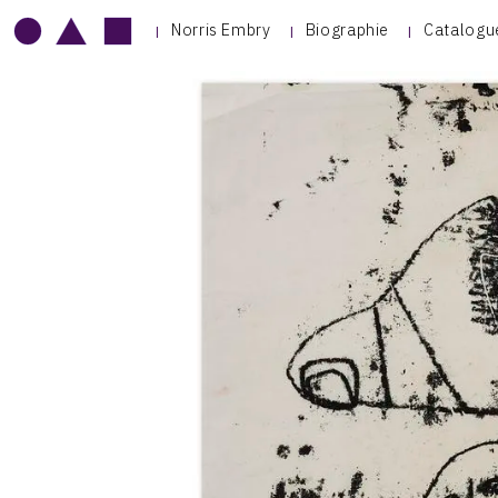
Norris Embry
Biographie
Catalogu