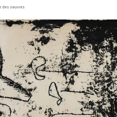
1950-1954
e des oeuvres
1955-1959
1960-1964
1964-1969
1970-1974
1975-1980
CONTACT