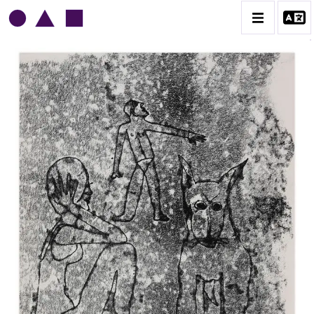
NORRIS EMBRY
BIOGRAPHIE
CATALOGUE DES OEUVRES
1945-1949
1950-1954
1955-1959
1960-1964
1964-1969
1970-1974