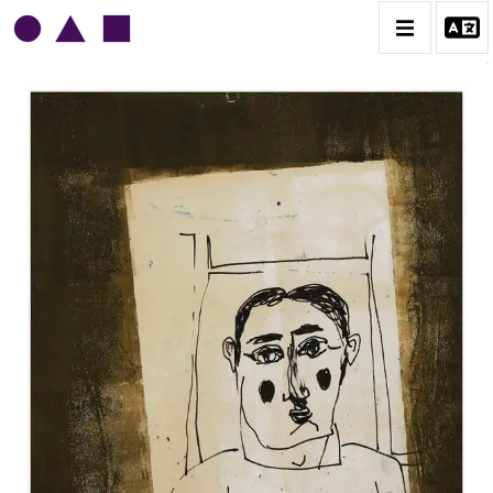
NORRIS EMBRY
BIOGRAPHIE
CATALOGUE DES OEUVRES
1945-1949
1950-1954
1955-1959
1960-1964
1964-1969
1970-1974