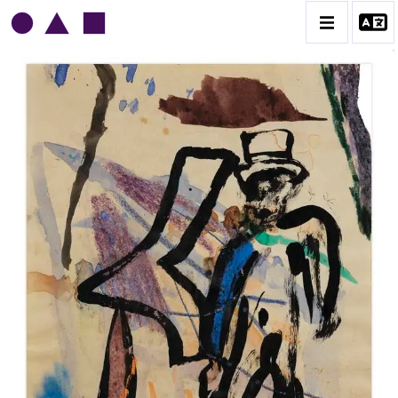
NORRIS EMBRY
BIOGRAPHIE
CATALOGUE DES OEUVRES
1945-1949
1950-1954
1955-1959
1960-1964
1964-1969
1970-1974