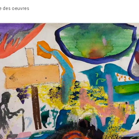
1950-1954
e des oeuvres
1955-1959
1960-1964
1964-1969
1970-1974
1975-1980
CONTACT