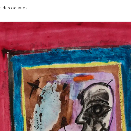
1950-1954
e des oeuvres
1955-1959
1960-1964
1964-1969
1970-1974
1975-1980
CONTACT