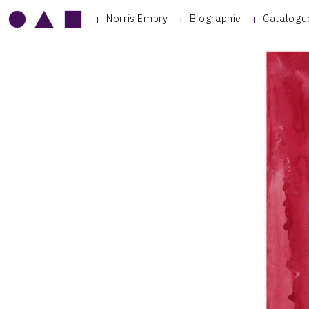
Norris Embry
Biographie
Catalogu