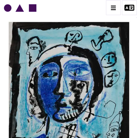
NORRIS EMBRY
BIOGRAPHIE
CATALOGUE DES OEUVRES
1945-1949
1950-1954
1955-1959
1960-1964
1964-1969
1970-1974