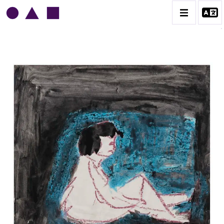
NORRIS EMBRY
BIOGRAPHIE
CATALOGUE DES OEUVRES
1945-1949
1950-1954
1955-1959
1960-1964
1964-1969
1970-1974