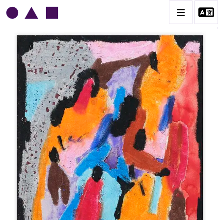
NORRIS EMBRY
BIOGRAPHIE
CATALOGUE DES OEUVRES
1945-1949
1950-1954
1955-1959
1960-1964
1964-1969
1970-1974