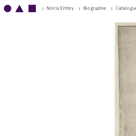
Norris Embry
Biographie
Catalogu