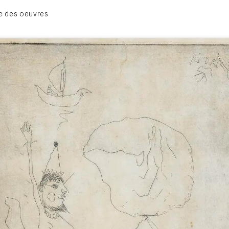
1950-1954
e des oeuvres
1955-1959
1960-1964
1964-1969
1970-1974
1975-1980
CONTACT