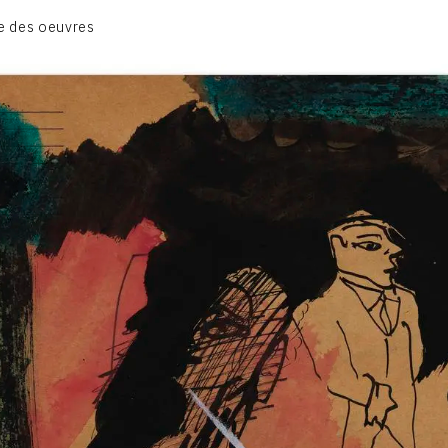
1950-1954
e des oeuvres
1955-1959
1960-1964
1964-1969
1970-1974
1975-1980
CONTACT