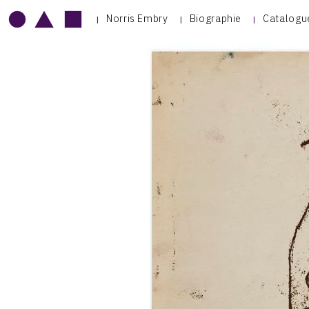
Norris Embry
Biographie
Catalogu