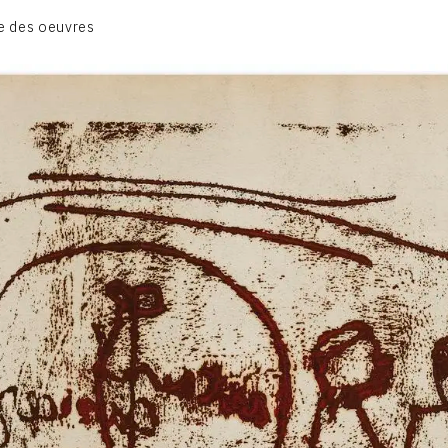
1950-1954
e des oeuvres
1955-1959
1960-1964
1964-1969
1970-1974
1975-1980
CONTACT