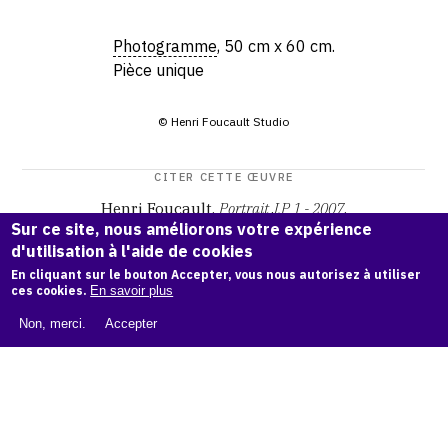
Photogramme
, 50 cm x 60 cm.
Pièce unique
© Henri Foucault Studio
CITER CETTE ŒUVRE
Henri Foucault,
Portrait J.P 1 - 2007
.
Sur ce site, nous améliorons votre expérience
Catalogue raisonné Henri Foucault
, OAM.
ark:38997/o1px
d'utilisation à l'aide de cookies
dc
En cliquant sur le bouton Accepter, vous nous autorisez à utiliser
ces cookies.
En savoir plus
COPIER LA CITATION
Non, merci.
Accepter
Demande d'information