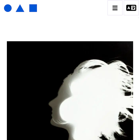
HENRI FOUCAULT
BIOGRAPHIE
CATALOGUE DES OEUVRES
01_SCULPTURE
02_PHOTOGRAPHIQUE
03_COLLAGES
04_DESSINS
05_MONOTYPE
06_ARCHIVES