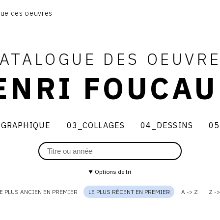
01_SCULPTURE
ue des oeuvres
02_PHOTOGRAPHIQUE
03_COLLAGES
04_DESSINS
05_MONOTYPE
ATALOGUE DES OEUVR
06_ARCHIVES
ENRI FOUCAU
CONTACT
GRAPHIQUE
03_COLLAGES
04_DESSINS
05
que
03_collages
04_dessins
05_mo
Options de tri
E PLUS ANCIEN EN PREMIER
LE PLUS RÉCENT EN PREMIER
A -> Z
Z ->