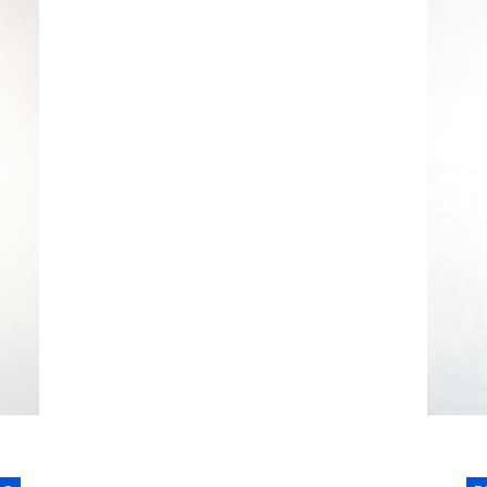
B
-
1998