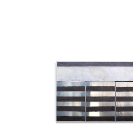
Catalogue
raisonné,
Henri
Foucault,
Screen
-
2020