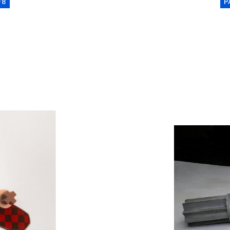
98
P
Catalogue
raisonné,
Henri
Foucault,
Circum
-
1995