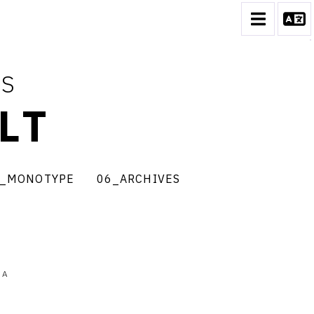
ES
LT
_MONOTYPE
06_ARCHIVES
notype
06_archives
 A