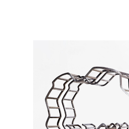
Catalogue
raisonné,
Henri
Foucault,
L’espace
entre
nous
-
2012