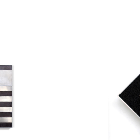
Catalogue
raisonné,
Henri
Foucault,
Translation
-
2020