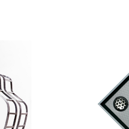
Catalogue
raisonné,
Henri
Foucault,
Entre
nous.
2000