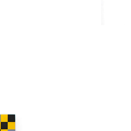
Catalogue
raisonné,
Henri
Foucault,
Palindrome
-
2018