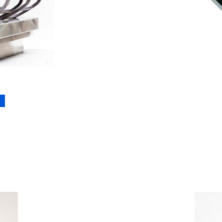
2
Catalogue
raisonné,
Henri
Foucault,
Par
le
haut.
Version