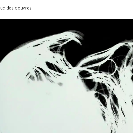
01_SCULPTURE
ue des oeuvres
02_PHOTOGRAPHIQUE
03_COLLAGES
04_DESSINS
05_MONOTYPE
06_ARCHIVES
CONTACT