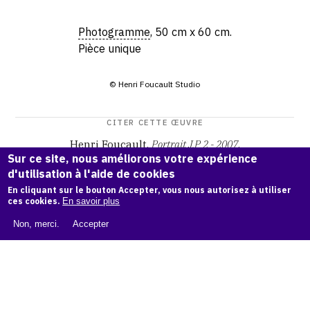
Photogramme
, 50 cm x 60 cm.
Pièce unique
© Henri Foucault Studio
CITER CETTE ŒUVRE
Henri Foucault,
Portrait J.P 2 - 2007
.
Sur ce site, nous améliorons votre expérience
Catalogue raisonné Henri Foucault
, OAM.
ark:38997/o1px
d'utilisation à l'aide de cookies
fr
En cliquant sur le bouton Accepter, vous nous autorisez à utiliser
ces cookies.
En savoir plus
COPIER LA CITATION
Non, merci.
Accepter
Demande d'information