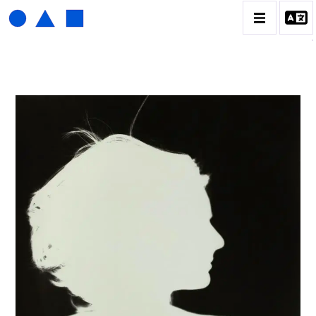
HENRI FOUCAULT
BIOGRAPHIE
CATALOGUE DES OEUVRES
01_SCULPTURE
02_PHOTOGRAPHIQUE
03_COLLAGES
04_DESSINS
05_MONOTYPE
06_ARCHIVES