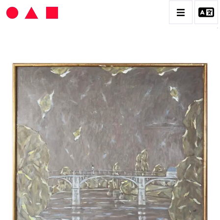
HANS SEILER
BIOGRAPHIE
CATALOGUE DES OEUVRES
VOL. 1 : LES PEINTURES
VOL. 2 : LES GOUACHES
VOL. 3 : CRAYONS DE COULEUR ET FUSAINS
CONTACT