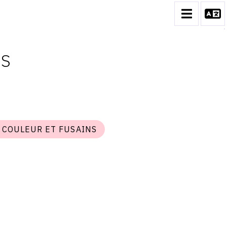
ES
R
E COULEUR ET FUSAINS